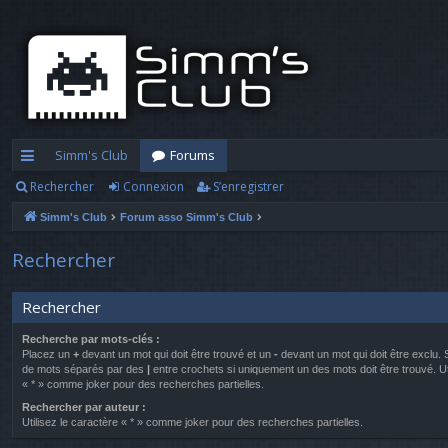
Simm's Club
Forums
Rechercher
Connexion
S’enregistrer
cc
Simm's Club
Forum asso Simm's Club
ès
ra
Rechercher
pi
Rechercher
d
Recherche par mots-clés :
e
Placez un
+
devant un mot qui doit être trouvé et un
-
devant un mot qui doit être exclu. 
de mots séparés par des
|
entre crochets si uniquement un des mots doit être trouvé. Ut
« * » comme joker pour des recherches partielles.
Rechercher par auteur :
Utilisez le caractère « * » comme joker pour des recherches partielles.