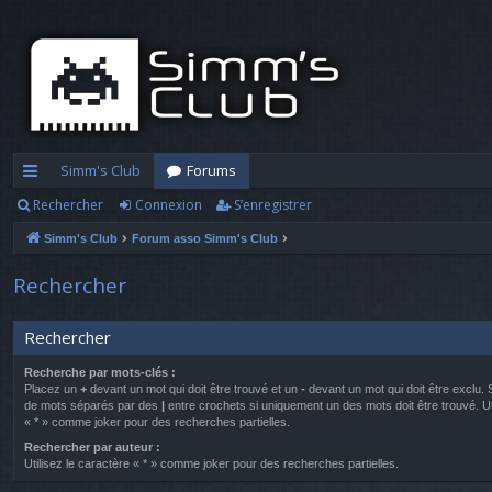
Simm's Club
Forums
Rechercher
Connexion
S’enregistrer
cc
Simm's Club
Forum asso Simm's Club
ès
ra
Rechercher
pi
Rechercher
d
Recherche par mots-clés :
e
Placez un
+
devant un mot qui doit être trouvé et un
-
devant un mot qui doit être exclu. 
de mots séparés par des
|
entre crochets si uniquement un des mots doit être trouvé. Ut
« * » comme joker pour des recherches partielles.
Rechercher par auteur :
Utilisez le caractère « * » comme joker pour des recherches partielles.