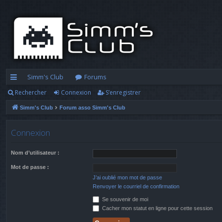
Simm's Club
Forums
Rechercher
Connexion
S’enregistrer
cc
Simm's Club
Forum asso Simm's Club
ès
ra
Connexion
pi
Nom d’utilisateur :
d
Mot de passe :
e
J’ai oublié mon mot de passe
Renvoyer le courriel de confirmation
Se souvenir de moi
Cacher mon statut en ligne pour cette session