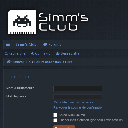
Simm's Club
Forums
Rechercher
Connexion
S’enregistrer
cc
Simm's Club
Forum asso Simm's Club
ès
ra
Connexion
pi
Nom d’utilisateur :
d
Mot de passe :
e
J’ai oublié mon mot de passe
Renvoyer le courriel de confirmation
Se souvenir de moi
Cacher mon statut en ligne pour cette session