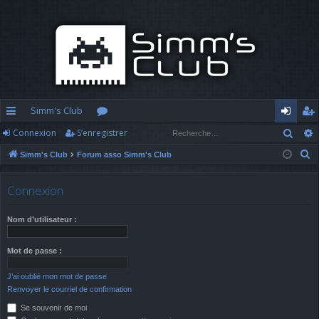
Simm's Club
Rech
Connexion
S’enregistrer
cc
or
o
’e
R
Simm's Club
Forum asso Simm's Club
ès
u
n
nr
e
ra
m
n
eg
c
Connexion
h
pi
s
ex
ist
e
Nom d’utilisateur :
d
io
re
r
c
e
n
r
Mot de passe :
h
J’ai oublié mon mot de passe
e
Renvoyer le courriel de confirmation
r
Se souvenir de moi