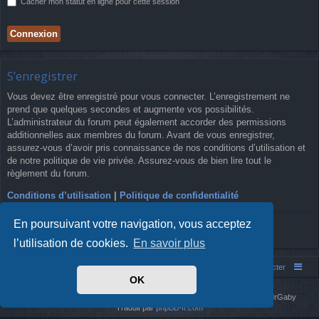
Cacher mon statut en ligne pour cette session
S’enregistrer
Vous devez être enregistré pour vous connecter. L’enregistrement ne
prend que quelques secondes et augmente vos possibilités.
L’administrateur du forum peut également accorder des permissions
additionnelles aux membres du forum. Avant de vous enregistrer,
assurez-vous d’avoir pris connaissance de nos conditions d’utilisation et
de notre politique de vie privée. Assurez-vous de bien lire tout le
règlement du forum.
Conditions d’utilisation
|
Politique de confidentialité
En poursuivant votre navigation, vous acceptez
S’enregistrer
l’utilisation de cookies.
En savoir plus
Simm's Club
Forum asso Simm's Club
Nous contacter
OK
Développé par
phpBB
® Forum Software © phpBB Limited
Simm's Club
theme based on Digi from
Arty
. Mise à jour phpBB 3.2 par MrGaby
Traduit par
phpBB-fr.com