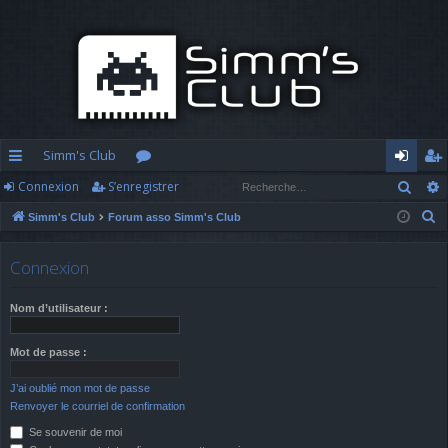
Simm's Club
Rech
Connexion
S’enregistrer
cc
or
o
’e
R
Simm's Club
Forum asso Simm's Club
ès
u
n
nr
e
ra
m
n
eg
c
Connexion
h
pi
s
ex
ist
e
Nom d’utilisateur :
d
io
re
r
c
e
n
r
Mot de passe :
h
J’ai oublié mon mot de passe
e
Renvoyer le courriel de confirmation
r
Se souvenir de moi