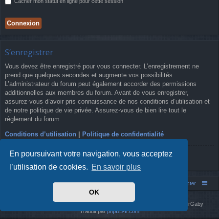
Cacher mon statut en ligne pour cette session
S’enregistrer
Vous devez être enregistré pour vous connecter. L’enregistrement ne
prend que quelques secondes et augmente vos possibilités.
L’administrateur du forum peut également accorder des permissions
additionnelles aux membres du forum. Avant de vous enregistrer,
assurez-vous d’avoir pris connaissance de nos conditions d’utilisation et
de notre politique de vie privée. Assurez-vous de bien lire tout le
règlement du forum.
Conditions d’utilisation
|
Politique de confidentialité
En poursuivant votre navigation, vous acceptez
S’enregistrer
l’utilisation de cookies.
En savoir plus
Simm's Club
Forum asso Simm's Club
Nous contacter
OK
Développé par
phpBB
® Forum Software © phpBB Limited
Simm's Club
theme based on Digi from
Arty
. Mise à jour phpBB 3.2 par MrGaby
Traduit par
phpBB-fr.com