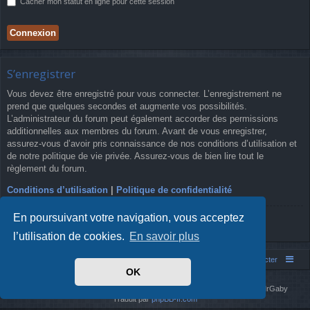
Cacher mon statut en ligne pour cette session
S’enregistrer
Vous devez être enregistré pour vous connecter. L’enregistrement ne
prend que quelques secondes et augmente vos possibilités.
L’administrateur du forum peut également accorder des permissions
additionnelles aux membres du forum. Avant de vous enregistrer,
assurez-vous d’avoir pris connaissance de nos conditions d’utilisation et
de notre politique de vie privée. Assurez-vous de bien lire tout le
règlement du forum.
Conditions d’utilisation
|
Politique de confidentialité
En poursuivant votre navigation, vous acceptez
S’enregistrer
l’utilisation de cookies.
En savoir plus
Simm's Club
Forum asso Simm's Club
Nous contacter
OK
Développé par
phpBB
® Forum Software © phpBB Limited
Simm's Club
theme based on Digi from
Arty
. Mise à jour phpBB 3.2 par MrGaby
Traduit par
phpBB-fr.com