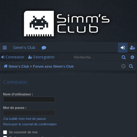
Simm's Club
Rech
Connexion
S’enregistrer
cc
or
o
’e
R
Simm's Club
Forum asso Simm's Club
ès
u
n
nr
e
ra
m
n
eg
c
Connexion
h
pi
s
ex
ist
e
Nom d’utilisateur :
d
io
re
r
c
e
n
r
Mot de passe :
h
J’ai oublié mon mot de passe
e
Renvoyer le courriel de confirmation
r
Se souvenir de moi