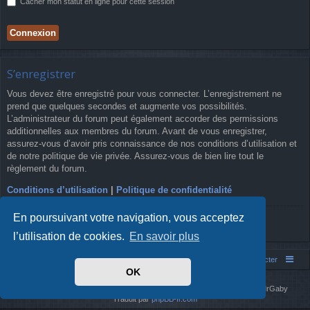
Cacher mon statut en ligne pour cette session
S’enregistrer
Vous devez être enregistré pour vous connecter. L’enregistrement ne
prend que quelques secondes et augmente vos possibilités.
L’administrateur du forum peut également accorder des permissions
additionnelles aux membres du forum. Avant de vous enregistrer,
assurez-vous d’avoir pris connaissance de nos conditions d’utilisation et
de notre politique de vie privée. Assurez-vous de bien lire tout le
règlement du forum.
Conditions d’utilisation
|
Politique de confidentialité
En poursuivant votre navigation, vous acceptez
S’enregistrer
l’utilisation de cookies.
En savoir plus
Simm's Club
Forum asso Simm's Club
Nous contacter
OK
Développé par
phpBB
® Forum Software © phpBB Limited
Simm's Club
theme based on Digi from
Arty
. Mise à jour phpBB 3.2 par MrGaby
Traduit par
phpBB-fr.com