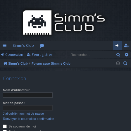
Simm's Club
Rech
Connexion
S’enregistrer
cc
or
o
’e
R
Simm's Club
Forum asso Simm's Club
ès
u
n
nr
e
ra
m
n
eg
c
Connexion
h
pi
s
ex
ist
e
Nom d’utilisateur :
d
io
re
r
c
e
n
r
Mot de passe :
h
J’ai oublié mon mot de passe
e
Renvoyer le courriel de confirmation
r
Se souvenir de moi