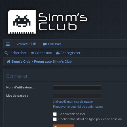
Simm's Club
Forums
Rechercher
Connexion
S’enregistrer
cc
Simm's Club
Forum asso Simm's Club
ès
ra
Connexion
pi
Nom d’utilisateur :
d
Mot de passe :
e
J’ai oublié mon mot de passe
Renvoyer le courriel de confirmation
Se souvenir de moi
Cacher mon statut en ligne pour cette session