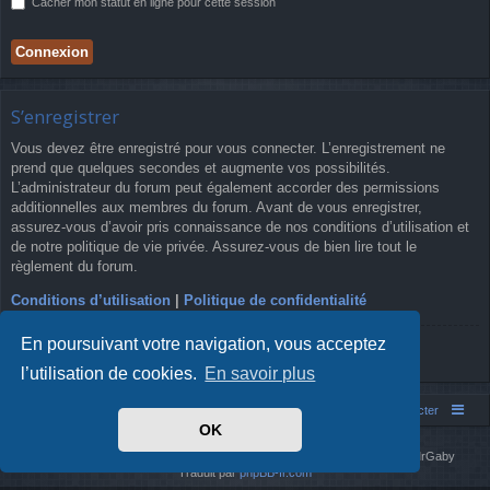
Cacher mon statut en ligne pour cette session
S’enregistrer
Vous devez être enregistré pour vous connecter. L’enregistrement ne
prend que quelques secondes et augmente vos possibilités.
L’administrateur du forum peut également accorder des permissions
additionnelles aux membres du forum. Avant de vous enregistrer,
assurez-vous d’avoir pris connaissance de nos conditions d’utilisation et
de notre politique de vie privée. Assurez-vous de bien lire tout le
règlement du forum.
Conditions d’utilisation
|
Politique de confidentialité
En poursuivant votre navigation, vous acceptez
S’enregistrer
l’utilisation de cookies.
En savoir plus
Simm's Club
Forum asso Simm's Club
Nous contacter
OK
Développé par
phpBB
® Forum Software © phpBB Limited
Simm's Club
theme based on Digi from
Arty
. Mise à jour phpBB 3.2 par MrGaby
Traduit par
phpBB-fr.com