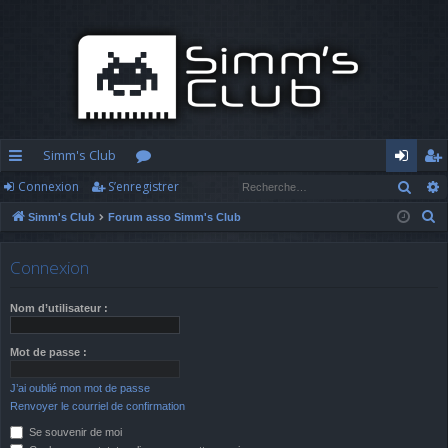
Simm's Club
Rech
Connexion
S’enregistrer
cc
or
o
’e
R
Simm's Club
Forum asso Simm's Club
ès
u
n
nr
e
ra
m
n
eg
c
Connexion
h
pi
s
ex
ist
e
Nom d’utilisateur :
d
io
re
r
c
e
n
r
Mot de passe :
h
J’ai oublié mon mot de passe
e
Renvoyer le courriel de confirmation
r
Se souvenir de moi