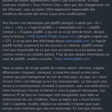
prudent de vérifier régulièrement celles-ci par vous-même. Si vous
continuez d’utiliser « Asso Simm's Club » alors que des changements ont
été effectués, vous acceptez d’être légalement responsable des
conditions découlant des mises à jour et/ou modifications.
Nos forums sont développés par phpBB (désigné ci-après par « ils »,
« eux », « leur », « logiciel phpBB », « www.phpbb.com », « phpBB
Limited », « Équipes phpBB ») qui est un script libre de forum, déclaré
sous la licence «
GNU General Public License v2
» (désigné ci-après par
« GPL ») et qui peut être téléchargé depuis
www.phpbb.com
. Le logiciel
phpBB facilite seulement les discussions sur Internet. phpBB Limited
n’est pas responsable de ce que nous acceptons ou n’acceptons pas
comme contenu ou conduite permis. Pour de plus amples informations au
sujet de phpBB, veuillez consulter :
https://www.phpbb.com/
.
Vous acceptez de ne pas publier de contenu abusif, obscène, vulgaire,
diffamatoire, choquant, menaçant, à caractère sexuel ou tout autre
contenu qui peut transgresser les lois de votre pays, du pays où « Asso
Simm's Club » est hébergé ou les lois internationales. Le faire peut vous
mener à un bannissement immédiat et permanent, avec une notification à
votre fournisseur d’accès à Internet si nous le jugeons nécessaire. Les
adresses IP de tous les messages sont enregistrées pour aider au
renforcement de ces conditions. Vous acceptez que « Asso Simm's
Club » supprime, modifie, déplace ou verrouille n’importe quel sujet
lorsque nous estimons que cela est nécessaire. En tant que membre,