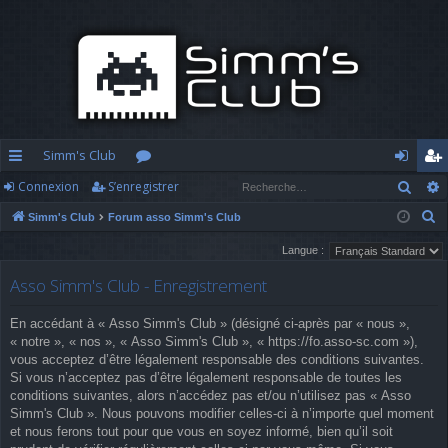
Simm's Club
Rech
Connexion
S’enregistrer
cc
or
o
’e
R
Simm's Club
Forum asso Simm's Club
ès
u
n
nr
e
Langue :
ra
m
n
eg
c
Asso Simm's Club - Enregistrement
h
pi
s
ex
ist
e
d
io
re
En accédant à « Asso Simm's Club » (désigné ci-après par « nous »,
r
« notre », « nos », « Asso Simm's Club », « https://fo.asso-sc.com »),
c
e
n
r
vous acceptez d’être légalement responsable des conditions suivantes.
h
Si vous n’acceptez pas d’être légalement responsable de toutes les
e
conditions suivantes, alors n’accédez pas et/ou n’utilisez pas « Asso
Simm's Club ». Nous pouvons modifier celles-ci à n’importe quel moment
r
et nous ferons tout pour que vous en soyez informé, bien qu’il soit