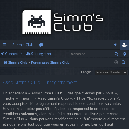
Simm's Club
Rech
Connexion
S’enregistrer
cc
or
o
’e
R
Simm's Club
Forum asso Simm's Club
ès
u
n
nr
e
Langue :
ra
m
n
eg
c
Asso Simm's Club - Enregistrement
h
pi
s
ex
ist
e
d
io
re
En accédant à « Asso Simm's Club » (désigné ci-après par « nous »,
r
« notre », « nos », « Asso Simm's Club », « https://fo.asso-sc.com »),
c
e
n
r
vous acceptez d’être légalement responsable des conditions suivantes.
h
Si vous n’acceptez pas d’être légalement responsable de toutes les
e
conditions suivantes, alors n’accédez pas et/ou n’utilisez pas « Asso
Simm's Club ». Nous pouvons modifier celles-ci à n’importe quel moment
r
et nous ferons tout pour que vous en soyez informé, bien qu’il soit