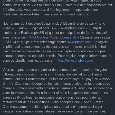
prudent de vérifier régulièrement celles-ci par vous-même. Si vous
continuez d’utiliser « Asso Simm's Club » alors que des changements ont
été effectués, vous acceptez d’être légalement responsable des
conditions découlant des mises à jour et/ou modifications.
Nos forums sont développés par phpBB (désigné ci-après par « ils »,
« eux », « leur », « logiciel phpBB », « www.phpbb.com », « phpBB
Limited », « Équipes phpBB ») qui est un script libre de forum, déclaré
sous la licence «
GNU General Public License v2
» (désigné ci-après par
« GPL ») et qui peut être téléchargé depuis
www.phpbb.com
. Le logiciel
phpBB facilite seulement les discussions sur Internet. phpBB Limited
n’est pas responsable de ce que nous acceptons ou n’acceptons pas
comme contenu ou conduite permis. Pour de plus amples informations au
sujet de phpBB, veuillez consulter :
https://www.phpbb.com/
.
Vous acceptez de ne pas publier de contenu abusif, obscène, vulgaire,
diffamatoire, choquant, menaçant, à caractère sexuel ou tout autre
contenu qui peut transgresser les lois de votre pays, du pays où « Asso
Simm's Club » est hébergé ou les lois internationales. Le faire peut vous
mener à un bannissement immédiat et permanent, avec une notification à
votre fournisseur d’accès à Internet si nous le jugeons nécessaire. Les
adresses IP de tous les messages sont enregistrées pour aider au
renforcement de ces conditions. Vous acceptez que « Asso Simm's
Club » supprime, modifie, déplace ou verrouille n’importe quel sujet
lorsque nous estimons que cela est nécessaire. En tant que membre,