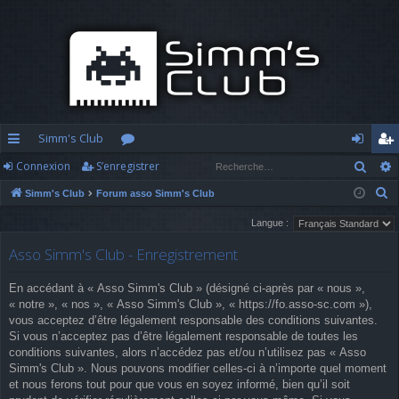
Simm's Club
Rech
Connexion
S’enregistrer
cc
or
o
’e
R
Simm's Club
Forum asso Simm's Club
ès
u
n
nr
e
Langue :
ra
m
n
eg
c
Asso Simm's Club - Enregistrement
h
pi
s
ex
ist
e
d
io
re
En accédant à « Asso Simm's Club » (désigné ci-après par « nous »,
r
« notre », « nos », « Asso Simm's Club », « https://fo.asso-sc.com »),
c
e
n
r
vous acceptez d’être légalement responsable des conditions suivantes.
h
Si vous n’acceptez pas d’être légalement responsable de toutes les
e
conditions suivantes, alors n’accédez pas et/ou n’utilisez pas « Asso
Simm's Club ». Nous pouvons modifier celles-ci à n’importe quel moment
r
et nous ferons tout pour que vous en soyez informé, bien qu’il soit