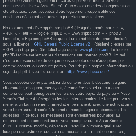
prudent de vérifier régulièrement celles-ci par vous-même. Si vous
continuez d’utiliser « Asso Simm's Club » alors que des changements ont
été effectués, vous acceptez d’être légalement responsable des
conditions découlant des mises à jour et/ou modifications.
Nos forums sont développés par phpBB (désigné ci-après par « ils »,
« eux », « leur », « logiciel phpBB », « www.phpbb.com », « phpBB
Limited », « Équipes phpBB ») qui est un script libre de forum, déclaré
sous la licence «
GNU General Public License v2
» (désigné ci-après par
« GPL ») et qui peut être téléchargé depuis
www.phpbb.com
. Le logiciel
phpBB facilite seulement les discussions sur Internet. phpBB Limited
n’est pas responsable de ce que nous acceptons ou n’acceptons pas
comme contenu ou conduite permis. Pour de plus amples informations au
sujet de phpBB, veuillez consulter :
https://www.phpbb.com/
.
Vous acceptez de ne pas publier de contenu abusif, obscène, vulgaire,
diffamatoire, choquant, menaçant, à caractère sexuel ou tout autre
contenu qui peut transgresser les lois de votre pays, du pays où « Asso
Simm's Club » est hébergé ou les lois internationales. Le faire peut vous
mener à un bannissement immédiat et permanent, avec une notification à
votre fournisseur d’accès à Internet si nous le jugeons nécessaire. Les
adresses IP de tous les messages sont enregistrées pour aider au
renforcement de ces conditions. Vous acceptez que « Asso Simm's
Club » supprime, modifie, déplace ou verrouille n’importe quel sujet
lorsque nous estimons que cela est nécessaire. En tant que membre,