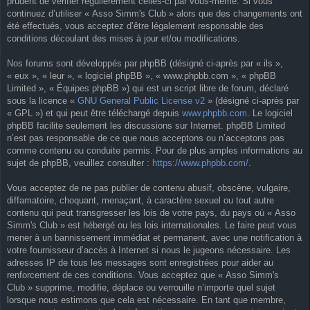
prudent de vérifier régulièrement celles-ci par vous-même. Si vous
continuez d’utiliser « Asso Simm's Club » alors que des changements ont
été effectués, vous acceptez d’être légalement responsable des
conditions découlant des mises à jour et/ou modifications.
Nos forums sont développés par phpBB (désigné ci-après par « ils »,
« eux », « leur », « logiciel phpBB », « www.phpbb.com », « phpBB
Limited », « Équipes phpBB ») qui est un script libre de forum, déclaré
sous la licence «
GNU General Public License v2
» (désigné ci-après par
« GPL ») et qui peut être téléchargé depuis
www.phpbb.com
. Le logiciel
phpBB facilite seulement les discussions sur Internet. phpBB Limited
n’est pas responsable de ce que nous acceptons ou n’acceptons pas
comme contenu ou conduite permis. Pour de plus amples informations au
sujet de phpBB, veuillez consulter :
https://www.phpbb.com/
.
Vous acceptez de ne pas publier de contenu abusif, obscène, vulgaire,
diffamatoire, choquant, menaçant, à caractère sexuel ou tout autre
contenu qui peut transgresser les lois de votre pays, du pays où « Asso
Simm's Club » est hébergé ou les lois internationales. Le faire peut vous
mener à un bannissement immédiat et permanent, avec une notification à
votre fournisseur d’accès à Internet si nous le jugeons nécessaire. Les
adresses IP de tous les messages sont enregistrées pour aider au
renforcement de ces conditions. Vous acceptez que « Asso Simm's
Club » supprime, modifie, déplace ou verrouille n’importe quel sujet
lorsque nous estimons que cela est nécessaire. En tant que membre,