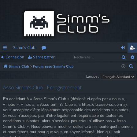
Simm's Club
Rech
Connexion
S’enregistrer
cc
or
o
’e
R
Simm's Club
Forum asso Simm's Club
ès
u
n
nr
e
Langue :
ra
m
n
eg
c
Asso Simm's Club - Enregistrement
h
pi
s
ex
ist
e
d
io
re
En accédant à « Asso Simm's Club » (désigné ci-après par « nous »,
r
« notre », « nos », « Asso Simm's Club », « https://fo.asso-sc.com »),
c
e
n
r
vous acceptez d’être légalement responsable des conditions suivantes.
h
Si vous n’acceptez pas d’être légalement responsable de toutes les
e
conditions suivantes, alors n’accédez pas et/ou n’utilisez pas « Asso
Simm's Club ». Nous pouvons modifier celles-ci à n’importe quel moment
r
et nous ferons tout pour que vous en soyez informé, bien qu’il soit