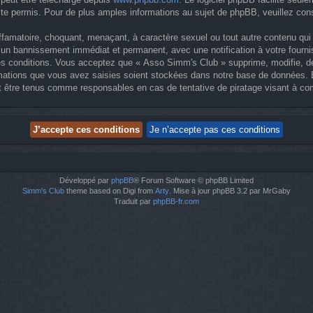
 permis. Pour de plus amples informations au sujet de phpBB, veuillez cons
ffamatoire, choquant, menaçant, à caractère sexuel ou tout autre contenu qui
 à un bannissement immédiat et permanent, avec une notification à votre fourn
s conditions. Vous acceptez que « Asso Simm's Club » supprime, modifie, dép
ations que vous avez saisies soient stockées dans notre base de données. Bi
 être tenus comme responsables en cas de tentative de piratage visant à co
Développé par
phpBB
® Forum Software © phpBB Limited
Simm's Club
theme based on Digi from
Arty
. Mise à jour phpBB 3.2 par MrGaby
Traduit par
phpBB-fr.com