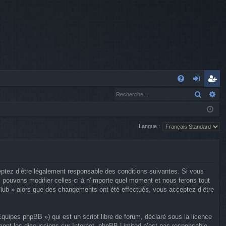
A
Recher
Re
FA
o
’e
Q
n
nr
Langue :
n
eg
ex
ist
io
re
ptez d’être légalement responsable des conditions suivantes. Si vous
n
r
 pouvons modifier celles-ci à n’importe quel moment et nous ferons tout
 Club » alors que des changements ont été effectués, vous acceptez d’être
uipes phpBB ») qui est un script libre de forum, déclaré sous la licence
ement les discussions sur Internet. phpBB Limited n’est pas responsable