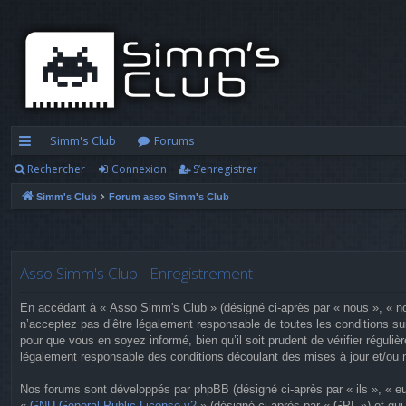
Simm's Club
Forums
Rechercher
Connexion
S’enregistrer
cc
Simm's Club
Forum asso Simm's Club
ès
ra
pi
Asso Simm's Club - Enregistrement
d
En accédant à « Asso Simm's Club » (désigné ci-après par « nous », « no
e
n’acceptez pas d’être légalement responsable de toutes les conditions su
pour que vous en soyez informé, bien qu’il soit prudent de vérifier régu
légalement responsable des conditions découlant des mises à jour et/ou 
Nos forums sont développés par phpBB (désigné ci-après par « ils », « eu
«
GNU General Public License v2
» (désigné ci-après par « GPL ») et qui