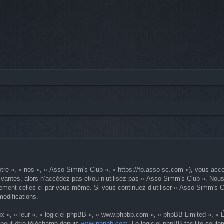
tre », « nos », « Asso Simm's Club », « https://fo.asso-sc.com »), vous acce
ivantes, alors n’accédez pas et/ou n’utilisez pas « Asso Simm's Club ». Nous
lièrement celles-ci par vous-même. Si vous continuez d’utiliser « Asso Simm's
modifications.
x », « leur », « logiciel phpBB », « www.phpbb.com », « phpBB Limited », « Éq
 peut être téléchargé depuis
www.phpbb.com
. Le logiciel phpBB facilite seul