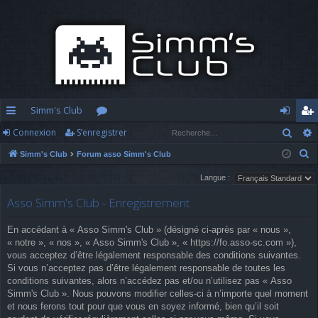
Simm's Club
Rech
Connexion
S’enregistrer
cc
or
o
’e
R
Simm's Club
Forum asso Simm's Club
ès
u
n
nr
e
Langue :
ra
m
n
eg
c
Asso Simm's Club - Enregistrement
h
pi
s
ex
ist
e
d
io
re
En accédant à « Asso Simm's Club » (désigné ci-après par « nous »,
r
« notre », « nos », « Asso Simm's Club », « https://fo.asso-sc.com »),
c
e
n
r
vous acceptez d’être légalement responsable des conditions suivantes.
h
Si vous n’acceptez pas d’être légalement responsable de toutes les
e
conditions suivantes, alors n’accédez pas et/ou n’utilisez pas « Asso
Simm's Club ». Nous pouvons modifier celles-ci à n’importe quel moment
r
et nous ferons tout pour que vous en soyez informé, bien qu’il soit