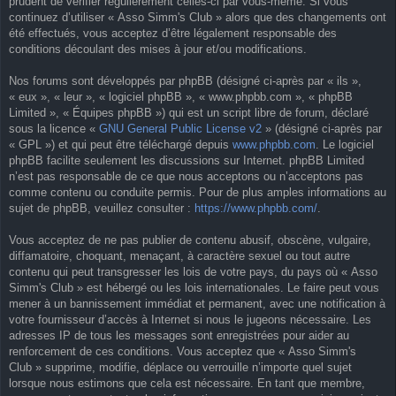
prudent de vérifier régulièrement celles-ci par vous-même. Si vous
continuez d’utiliser « Asso Simm's Club » alors que des changements ont
été effectués, vous acceptez d’être légalement responsable des
conditions découlant des mises à jour et/ou modifications.
Nos forums sont développés par phpBB (désigné ci-après par « ils »,
« eux », « leur », « logiciel phpBB », « www.phpbb.com », « phpBB
Limited », « Équipes phpBB ») qui est un script libre de forum, déclaré
sous la licence «
GNU General Public License v2
» (désigné ci-après par
« GPL ») et qui peut être téléchargé depuis
www.phpbb.com
. Le logiciel
phpBB facilite seulement les discussions sur Internet. phpBB Limited
n’est pas responsable de ce que nous acceptons ou n’acceptons pas
comme contenu ou conduite permis. Pour de plus amples informations au
sujet de phpBB, veuillez consulter :
https://www.phpbb.com/
.
Vous acceptez de ne pas publier de contenu abusif, obscène, vulgaire,
diffamatoire, choquant, menaçant, à caractère sexuel ou tout autre
contenu qui peut transgresser les lois de votre pays, du pays où « Asso
Simm's Club » est hébergé ou les lois internationales. Le faire peut vous
mener à un bannissement immédiat et permanent, avec une notification à
votre fournisseur d’accès à Internet si nous le jugeons nécessaire. Les
adresses IP de tous les messages sont enregistrées pour aider au
renforcement de ces conditions. Vous acceptez que « Asso Simm's
Club » supprime, modifie, déplace ou verrouille n’importe quel sujet
lorsque nous estimons que cela est nécessaire. En tant que membre,