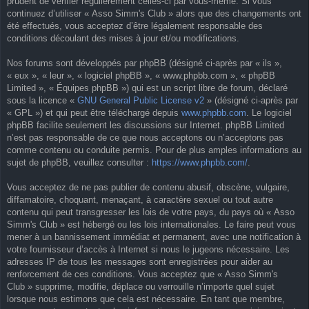
prudent de vérifier régulièrement celles-ci par vous-même. Si vous
continuez d’utiliser « Asso Simm's Club » alors que des changements ont
été effectués, vous acceptez d’être légalement responsable des
conditions découlant des mises à jour et/ou modifications.
Nos forums sont développés par phpBB (désigné ci-après par « ils »,
« eux », « leur », « logiciel phpBB », « www.phpbb.com », « phpBB
Limited », « Équipes phpBB ») qui est un script libre de forum, déclaré
sous la licence «
GNU General Public License v2
» (désigné ci-après par
« GPL ») et qui peut être téléchargé depuis
www.phpbb.com
. Le logiciel
phpBB facilite seulement les discussions sur Internet. phpBB Limited
n’est pas responsable de ce que nous acceptons ou n’acceptons pas
comme contenu ou conduite permis. Pour de plus amples informations au
sujet de phpBB, veuillez consulter :
https://www.phpbb.com/
.
Vous acceptez de ne pas publier de contenu abusif, obscène, vulgaire,
diffamatoire, choquant, menaçant, à caractère sexuel ou tout autre
contenu qui peut transgresser les lois de votre pays, du pays où « Asso
Simm's Club » est hébergé ou les lois internationales. Le faire peut vous
mener à un bannissement immédiat et permanent, avec une notification à
votre fournisseur d’accès à Internet si nous le jugeons nécessaire. Les
adresses IP de tous les messages sont enregistrées pour aider au
renforcement de ces conditions. Vous acceptez que « Asso Simm's
Club » supprime, modifie, déplace ou verrouille n’importe quel sujet
lorsque nous estimons que cela est nécessaire. En tant que membre,