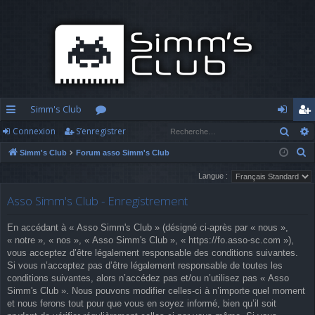
Simm's Club
Rech
Connexion
S’enregistrer
cc
or
o
’e
R
Simm's Club
Forum asso Simm's Club
ès
u
n
nr
e
Langue :
ra
m
n
eg
c
Asso Simm's Club - Enregistrement
h
pi
s
ex
ist
e
d
io
re
En accédant à « Asso Simm's Club » (désigné ci-après par « nous »,
r
« notre », « nos », « Asso Simm's Club », « https://fo.asso-sc.com »),
c
e
n
r
vous acceptez d’être légalement responsable des conditions suivantes.
h
Si vous n’acceptez pas d’être légalement responsable de toutes les
e
conditions suivantes, alors n’accédez pas et/ou n’utilisez pas « Asso
Simm's Club ». Nous pouvons modifier celles-ci à n’importe quel moment
r
et nous ferons tout pour que vous en soyez informé, bien qu’il soit