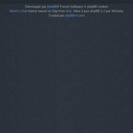
Développé par
phpBB
® Forum Software © phpBB Limited
Simm's Club
theme based on Digi from
Arty
. Mise à jour phpBB 3.2 par MrGaby
Traduit par
phpBB-fr.com