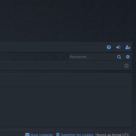
A
Recher
Re
FA
o
’e
Q
n
nr
n
eg
ex
ist
io
re
n
r
Nous contacter
Supprimer les cookies
Heures au format
UTC