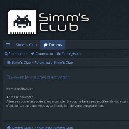
Simm's Club
Forums
Rechercher
Connexion
S’enregistrer
cc
Simm's Club
Forum asso Simm's Club
ès
ra
Envoyer le courriel d’activation
pi
Nom d’utilisateur :
d
Adresse courriel :
e
Adresse courriel associée à votre compte. Si vous ne l’avez pas modifiée via votre panneau
s’agit de l’adresse que vous avez fournie lors de votre enregistrement.
Simm's Club
Forum asso Simm's Club