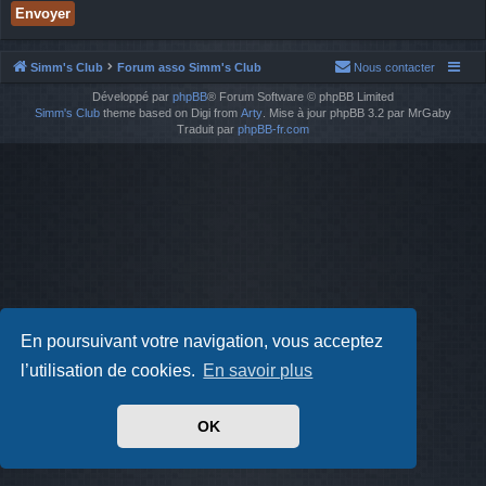
Simm's Club
Forum asso Simm's Club
Nous contacter
Développé par
phpBB
® Forum Software © phpBB Limited
Simm's Club
theme based on Digi from
Arty
. Mise à jour phpBB 3.2 par MrGaby
Traduit par
phpBB-fr.com
En poursuivant votre navigation, vous acceptez
l’utilisation de cookies.
En savoir plus
OK