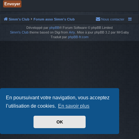
Simm's Club
Forum asso Simm's Club
Nous contacter
Développé par
phpBB
® Forum Software © phpBB Limited
Simm's Club
theme based on Digi from
Arty
. Mise à jour phpBB 3.2 par MrGaby
Traduit par
phpBB-fr.com
En poursuivant votre navigation, vous acceptez
l’utilisation de cookies.
En savoir plus
OK