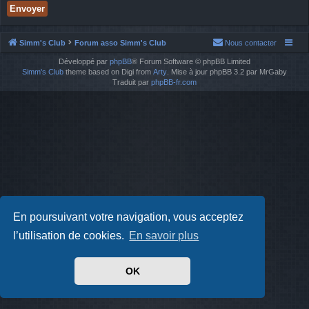
Simm's Club
Forum asso Simm's Club
Nous contacter
Développé par
phpBB
® Forum Software © phpBB Limited
Simm's Club
theme based on Digi from
Arty
. Mise à jour phpBB 3.2 par MrGaby
Traduit par
phpBB-fr.com
En poursuivant votre navigation, vous acceptez
l’utilisation de cookies.
En savoir plus
OK