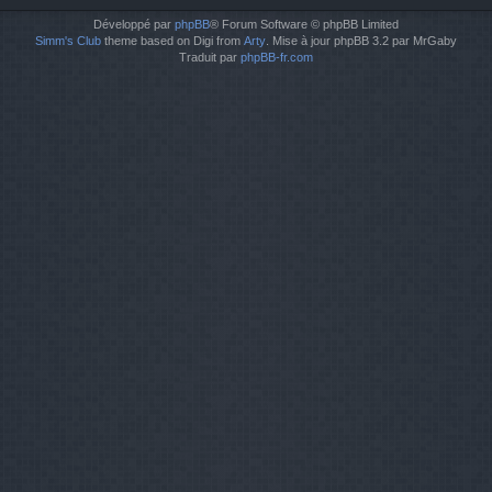
Développé par
phpBB
® Forum Software © phpBB Limited
Simm's Club
theme based on Digi from
Arty
. Mise à jour phpBB 3.2 par MrGaby
Traduit par
phpBB-fr.com