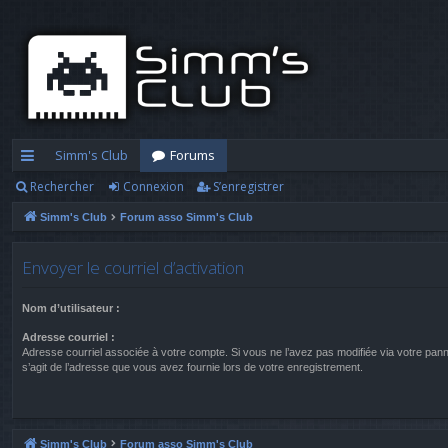
Simm's Club
Forums
Rechercher
Connexion
S’enregistrer
cc
Simm's Club
Forum asso Simm's Club
ès
ra
Envoyer le courriel d’activation
pi
Nom d’utilisateur :
d
Adresse courriel :
e
Adresse courriel associée à votre compte. Si vous ne l’avez pas modifiée via votre panneau
s’agit de l’adresse que vous avez fournie lors de votre enregistrement.
Simm's Club
Forum asso Simm's Club