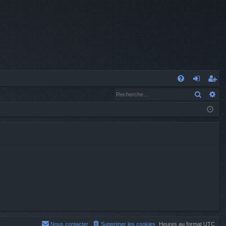
A
Recher
Re
FA
o
’e
Q
n
nr
n
eg
ex
ist
io
re
n
r
Nous contacter
Supprimer les cookies
Heures au format
UTC