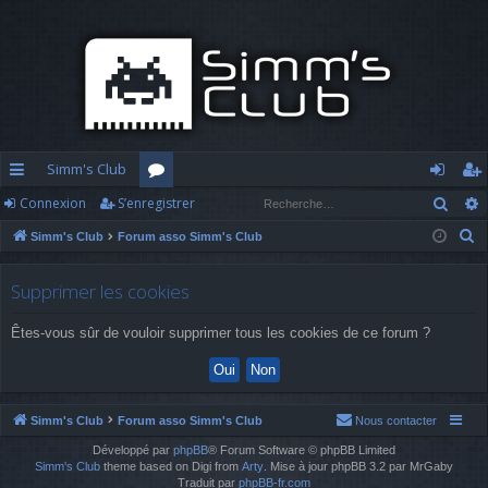
Simm's Club
Rech
Connexion
S’enregistrer
cc
or
o
’e
R
Simm's Club
Forum asso Simm's Club
ès
u
n
nr
e
ra
m
n
eg
c
Supprimer les cookies
h
pi
s
ex
ist
Êtes-vous sûr de vouloir supprimer tous les cookies de ce forum ?
e
d
io
re
r
c
e
n
r
h
Simm's Club
Forum asso Simm's Club
Nous contacter
e
Développé par
phpBB
® Forum Software © phpBB Limited
r
Simm's Club
theme based on Digi from
Arty
. Mise à jour phpBB 3.2 par MrGaby
Traduit par
phpBB-fr.com