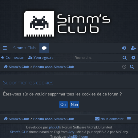
Simm's Club
Rech
Connexion
S’enregistrer
cc
or
o
’e
R
Simm's Club
Forum asso Simm's Club
ès
u
n
nr
e
ra
m
n
eg
c
Supprimer les cookies
h
pi
s
ex
ist
Êtes-vous sûr de vouloir supprimer tous les cookies de ce forum ?
e
d
io
re
r
c
e
n
r
h
Simm's Club
Forum asso Simm's Club
Nous contacter
e
Développé par
phpBB
® Forum Software © phpBB Limited
r
Simm's Club
theme based on Digi from
Arty
. Mise à jour phpBB 3.2 par MrGaby
Traduit par
phpBB-fr.com