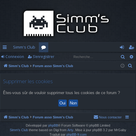
Simm's Club
Rech
Connexion
S’enregistrer
cc
or
o
’e
R
Simm's Club
Forum asso Simm's Club
ès
u
n
nr
e
ra
m
n
eg
c
Supprimer les cookies
h
pi
s
ex
ist
Êtes-vous sûr de vouloir supprimer tous les cookies de ce forum ?
e
d
io
re
r
c
e
n
r
h
Simm's Club
Forum asso Simm's Club
Nous contacter
e
Développé par
phpBB
® Forum Software © phpBB Limited
r
Simm's Club
theme based on Digi from
Arty
. Mise à jour phpBB 3.2 par MrGaby
Traduit par
phpBB-fr.com