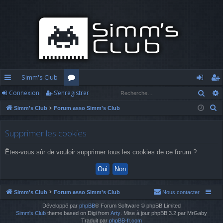
Simm's Club
Rech
Connexion
S’enregistrer
cc
or
o
’e
R
Simm's Club
Forum asso Simm's Club
ès
u
n
nr
e
ra
m
n
eg
c
Supprimer les cookies
h
pi
s
ex
ist
Êtes-vous sûr de vouloir supprimer tous les cookies de ce forum ?
e
d
io
re
r
c
e
n
r
h
Simm's Club
Forum asso Simm's Club
Nous contacter
e
Développé par
phpBB
® Forum Software © phpBB Limited
r
Simm's Club
theme based on Digi from
Arty
. Mise à jour phpBB 3.2 par MrGaby
Traduit par
phpBB-fr.com