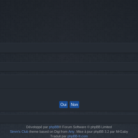
Développé par
phpBB
® Forum Software © phpBB Limited
Simm's Club
theme based on Digi from
Arty
. Mise à jour phpBB 3.2 par MrGaby
Traduit par
phpBB-fr.com