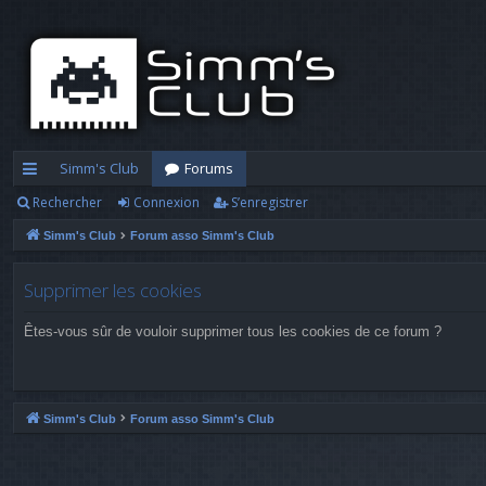
Simm's Club
Forums
Rechercher
Connexion
S’enregistrer
cc
Simm's Club
Forum asso Simm's Club
ès
ra
Supprimer les cookies
pi
Êtes-vous sûr de vouloir supprimer tous les cookies de ce forum ?
d
e
Simm's Club
Forum asso Simm's Club