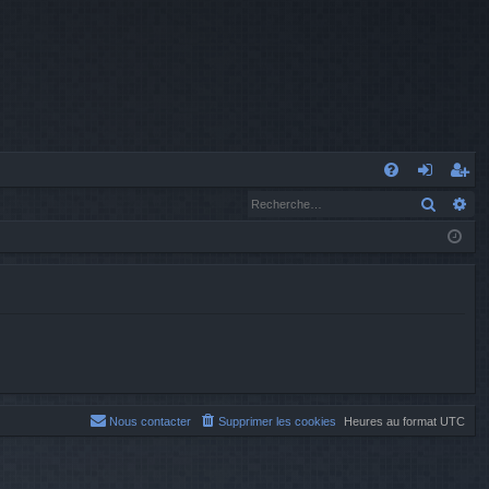
A
Recher
Re
FA
o
’e
Q
n
nr
n
eg
ex
ist
io
re
n
r
Nous contacter
Supprimer les cookies
Heures au format
UTC