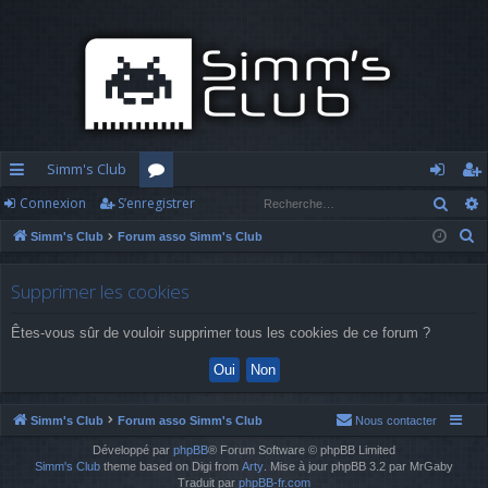
Simm's Club
Rech
Connexion
S’enregistrer
cc
or
o
’e
R
Simm's Club
Forum asso Simm's Club
ès
u
n
nr
e
ra
m
n
eg
c
Supprimer les cookies
h
pi
s
ex
ist
Êtes-vous sûr de vouloir supprimer tous les cookies de ce forum ?
e
d
io
re
r
c
e
n
r
h
Simm's Club
Forum asso Simm's Club
Nous contacter
e
Développé par
phpBB
® Forum Software © phpBB Limited
r
Simm's Club
theme based on Digi from
Arty
. Mise à jour phpBB 3.2 par MrGaby
Traduit par
phpBB-fr.com