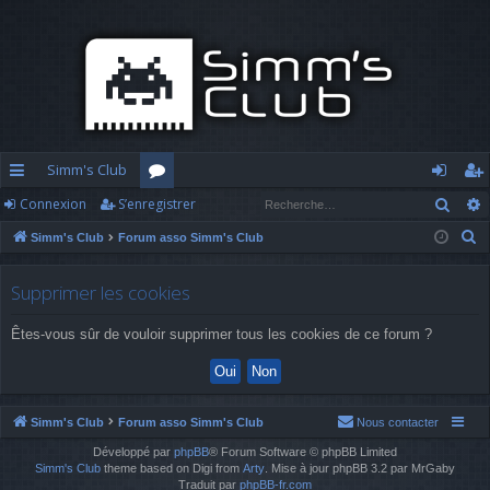
Simm's Club
Rech
Connexion
S’enregistrer
cc
or
o
’e
R
Simm's Club
Forum asso Simm's Club
ès
u
n
nr
e
ra
m
n
eg
c
Supprimer les cookies
h
pi
s
ex
ist
Êtes-vous sûr de vouloir supprimer tous les cookies de ce forum ?
e
d
io
re
r
c
e
n
r
h
Simm's Club
Forum asso Simm's Club
Nous contacter
e
Développé par
phpBB
® Forum Software © phpBB Limited
r
Simm's Club
theme based on Digi from
Arty
. Mise à jour phpBB 3.2 par MrGaby
Traduit par
phpBB-fr.com