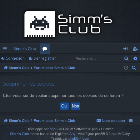
Simm's Club
Rech
Connexion
S’enregistrer
cc
or
o
’e
R
Simm's Club
Forum asso Simm's Club
ès
u
n
nr
e
ra
m
n
eg
c
Supprimer les cookies
h
pi
s
ex
ist
Êtes-vous sûr de vouloir supprimer tous les cookies de ce forum ?
e
d
io
re
r
c
e
n
r
h
Simm's Club
Forum asso Simm's Club
Nous contacter
e
Développé par
phpBB
® Forum Software © phpBB Limited
r
Simm's Club
theme based on Digi from
Arty
. Mise à jour phpBB 3.2 par MrGaby
Traduit par
phpBB-fr.com