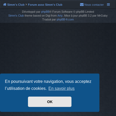
Simm's Club
Forum asso Simm's Club
Nous contacter
Développé par
phpBB
® Forum Software © phpBB Limited
Simm's Club
theme based on Digi from
Arty
. Mise à jour phpBB 3.2 par MrGaby
Traduit par
phpBB-fr.com
En poursuivant votre navigation, vous acceptez
l’utilisation de cookies.
En savoir plus
OK