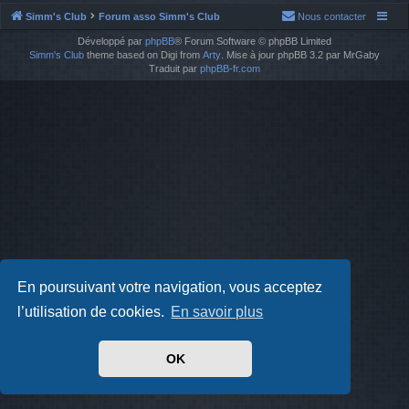
Simm's Club
Forum asso Simm's Club
Nous contacter
Développé par
phpBB
® Forum Software © phpBB Limited
Simm's Club
theme based on Digi from
Arty
. Mise à jour phpBB 3.2 par MrGaby
Traduit par
phpBB-fr.com
En poursuivant votre navigation, vous acceptez
l’utilisation de cookies.
En savoir plus
OK