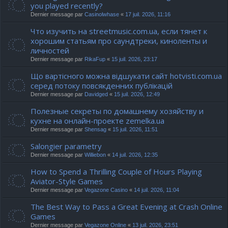
you played recently?
Dernier message par
Casinolwhase
«
17 juil. 2026, 11:16
Что изучить на streetmusic.com.ua, если тянет к
хорошим статьям про саундтреки, киноленты и
личностей
Dernier message par
RikaFup
«
15 juil. 2026, 23:17
Що вартісного можна відшукати сайт hotvisti.com.ua
серед потоку повсякденних публікацій
Dernier message par
Davidged
«
15 juil. 2026, 12:49
Полезные секреты по домашнему хозяйству и
кухне на онлайн-проекте zemelka.ua
Dernier message par
Shensag
«
15 juil. 2026, 11:51
Salongier parametry
Dernier message par
Williebon
«
14 juil. 2026, 12:35
How to Spend a Thrilling Couple of Hours Playing
Aviator-Style Games
Dernier message par
Vegazone Casino
«
14 juil. 2026, 11:04
The Best Way to Pass a Great Evening at Crash Online
Games
Dernier message par
Vegazone Online
«
13 juil. 2026, 23:51