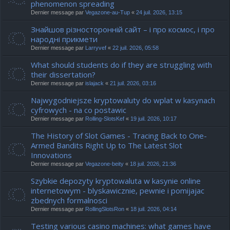
phenomenon spreading
Dernier message par
Vegazone-au-Tup
«
24 juil. 2026, 13:15
Знайшов різносторонній сайт – і про космос, і про
народні прикмети
Dernier message par
Larryvef
«
22 juil. 2026, 05:58
What should students do if they are struggling with
their dissertation?
Dernier message par
islajack
«
21 juil. 2026, 03:16
Najwygodniejsze kryptowaluty do wplat w kasynach
cyfrowych - na co postawic
Dernier message par
Rolling-SlotsKef
«
19 juil. 2026, 10:17
The History of Slot Games - Tracing Back to One-
Armed Bandits Right Up to The Latest Slot
Innovations
Dernier message par
Vegazone-beity
«
18 juil. 2026, 21:36
Szybkie depozyty kryptowaluta w kasynie online
internetowym - blyskawicznie, pewnie i pomijajac
zbednych formalnosci
Dernier message par
RollingSlotsRon
«
18 juil. 2026, 04:14
Testing various casino machines: what games have