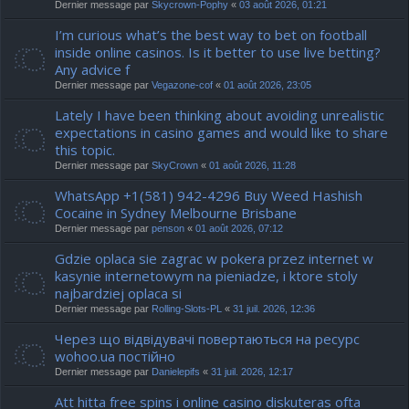
Dernier message par
Skycrown-Pophy
«
03 août 2026, 01:21
I’m curious what’s the best way to bet on football
inside online casinos. Is it better to use live betting?
Any advice f
Dernier message par
Vegazone-cof
«
01 août 2026, 23:05
Lately I have been thinking about avoiding unrealistic
expectations in casino games and would like to share
this topic.
Dernier message par
SkyCrown
«
01 août 2026, 11:28
WhatsApp +1(581) 942-4296 Buy Weed Hashish
Cocaine in Sydney Melbourne Brisbane
Dernier message par
penson
«
01 août 2026, 07:12
Gdzie oplaca sie zagrac w pokera przez internet w
kasynie internetowym na pieniadze, i ktore stoly
najbardziej oplaca si
Dernier message par
Rolling-Slots-PL
«
31 juil. 2026, 12:36
Через що відвідувачі повертаються на ресурс
wohoo.ua постійно
Dernier message par
Danielepifs
«
31 juil. 2026, 12:17
Att hitta free spins i online casino diskuteras ofta