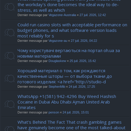
the workday's done becomes the ideal way to de-
stress, as well as which
Dernier message par
Vegazone-Australia
«
27 juil. 2026, 12:42
Could run casino slots with acceptable performance on
budget phones, and what software version loads
most reliably for s
Dernier message par
Vegazone-au
«
27 juil. 2026, 04:22
Чому користувачі вертаються на портал oh.ua за
новими матеріалами
Dernier message par
Douglaskew
«
25 juil. 2026, 15:42
Хороший материал о том, как рождаются
качественные шторы — от выбора ткани до
готового изделия: <a href="http://studio-d
Dernier message par
StephenMib
«
24 juil. 2026, 17:25
WhatsApp +1(581) 942-4296 Buy Weed Hashish
Cocaine in Dubai Abu Dhabi Ajman United Arab
Emirates
Dernier message par
penson
«
24 juil. 2026, 15:01
What's Behind The Fact That crash gambling games
have genuinely become one of the most talked-about