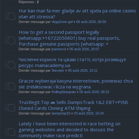
Réponses :
2
Hur kan man fa mer gladje av att spela pa online casino
utan att stressa?
Dernier message par
VegaZone-gof
«
06 août 2026, 06:59
How to get a second passport legally
(whatsapp:+16722050601) buy real passports,
Purchase genuine passports [whatsapp: +
Dernier message par
jeannevol
«
05 août 2026, 20:07
Численні корисні та цікаві статті, котрі розміщує
ресурс mainacademy.ua
Dernier message par
Steveter
«
05 août 2026, 19:11
Gracze wybieraja kasyna internetowe, poniewaz chca
sie zrelaksowac i licza na wygrana.
Dernier message par
RollingSlotsjealo
«
05 août 2026, 08:32
Trustlegit.Top 🚗 Sells DumpsTrack 1&2 EBT+PINS
Cloned Cards Cloning ATM Shiping
Dernier message par
dumpstop10
«
03 août 2026, 10:34
Lately I have been interested in race betting on
gaming websites and decided to discuss the
community make race predicti