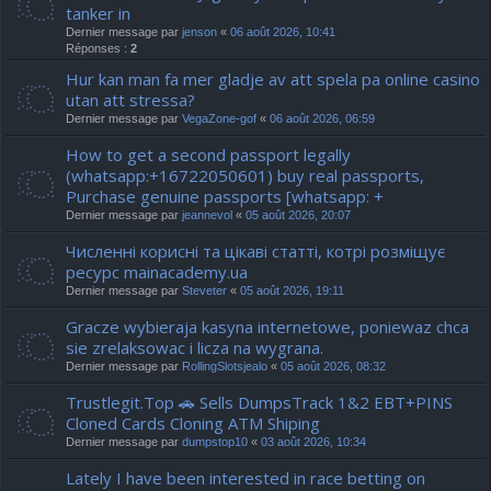
tanker in
Dernier message par
jenson
«
06 août 2026, 10:41
Réponses :
2
Hur kan man fa mer gladje av att spela pa online casino
utan att stressa?
Dernier message par
VegaZone-gof
«
06 août 2026, 06:59
How to get a second passport legally
(whatsapp:+16722050601) buy real passports,
Purchase genuine passports [whatsapp: +
Dernier message par
jeannevol
«
05 août 2026, 20:07
Численні корисні та цікаві статті, котрі розміщує
ресурс mainacademy.ua
Dernier message par
Steveter
«
05 août 2026, 19:11
Gracze wybieraja kasyna internetowe, poniewaz chca
sie zrelaksowac i licza na wygrana.
Dernier message par
RollingSlotsjealo
«
05 août 2026, 08:32
Trustlegit.Top 🚗 Sells DumpsTrack 1&2 EBT+PINS
Cloned Cards Cloning ATM Shiping
Dernier message par
dumpstop10
«
03 août 2026, 10:34
Lately I have been interested in race betting on