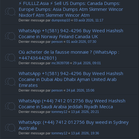
⚡ FULLLZ.Asia ⚡ Sell US Dumps: Canada Dumps:
Europe Dumps: Asia Dumps Atm Skimmer Wincor
Nixdorf Atm Skimmer Wincor Atm
Dernier message par
dumpstop10
«
03 août 2026, 11:17
WhatsApp +1(581) 942-4296 Buy Weed Hashish
Cocaine in Norway Finland Canada UK
Dernier message par
penson
«
01 août 2026, 07:30
Où acheter de la fausse monnaie ? (WhatsApp :
+447436442801)
Dernier message par
mc3639708
«
29 juil. 2026, 09:01
WhatsApp +1(581) 942-4296 Buy Weed Hashish
Cocaine in Dubai Abu Dhabi Ajman United Arab
Emirates
Dernier message par
penson
«
24 juil. 2026, 15:06
WhatsApp (+44) 7412 012756 Buy Weed Hashish
Cocaine in Saudi Arabia Jeddah Riyadh Mecca
Dernier message par
tommey12
«
13 juil. 2026, 20:21
WhatsApp: (+44) 7412 012756 Buy weed in Sydney
Australia
Dernier message par
tommey12
«
13 juil. 2026, 19:36