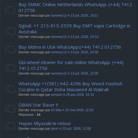
Buy 3MMC Online Netherlands WhatsApp: (+44) 7412
012756
Dernier message par
tommey12
«
13 juil. 2026, 19:21
Signal:: +1 215-915-3539 Buy DMT vape Cartridge in
Australia
Dernier message par
tommey12
«
13 juil. 2026, 19:10
Buy Mdma in USA WhatsApp:(+44) 7412 012756
Dernier message par
tommey12
«
13 juil. 2026, 18:58
Gbl wheel cleaner for sale online WhatsApp: (+44)
7412 012756
Dernier message par
tommey12
«
13 juil. 2026, 12:05
WhatsApp +1(581) 942-4296 Buy Weed Hashish
Cocaine in Qatar Doha Masaieed Al Wakrah
Dernier message par
penson
«
29 juin 2026, 16:32
OBAN Star Racer !!
Dernier message par
Dr.Wily
«
20 mai 2009, 11:50
Réponses :
14
Hayao Miyazaki le retour
Dernier message par
joker
«
23 oct. 2008, 12:08