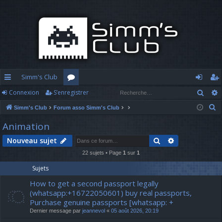
Simm's Club
Rech
Connexion
S’enregistrer
cc
or
o
’e
R
Simm's Club
Forum asso Simm's Club
ès
u
n
nr
e
Animation
ra
m
n
eg
c
Rechercher
Recherche av
Nouveau sujet
h
pi
s
ex
ist
e
22 sujets • Page
1
sur
1
d
io
re
r
Sujets
c
e
n
r
How to get a second passport legally
h
(whatsapp:+16722050601) buy real passports,
e
Purchase genuine passports [whatsapp: +
r
Dernier message par
jeannevol
«
05 août 2026, 20:19