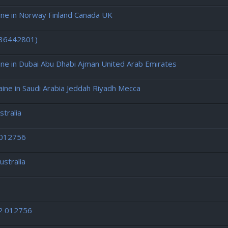
e in Norway Finland Canada UK
436442801)
e in Dubai Abu Dhabi Ajman United Arab Emirates
e in Saudi Arabia Jeddah Riyadh Mecca
tralia
 012756
ustralia
12 012756