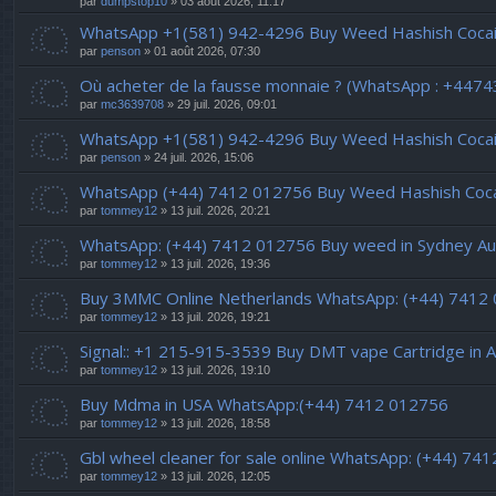
par
dumpstop10
» 03 août 2026, 11:17
WhatsApp +1(581) 942-4296 Buy Weed Hashish Cocain
par
penson
» 01 août 2026, 07:30
Où acheter de la fausse monnaie ? (WhatsApp : +447
par
mc3639708
» 29 juil. 2026, 09:01
WhatsApp +1(581) 942-4296 Buy Weed Hashish Cocain
par
penson
» 24 juil. 2026, 15:06
WhatsApp (+44) 7412 012756 Buy Weed Hashish Cocain
par
tommey12
» 13 juil. 2026, 20:21
WhatsApp: (+44) 7412 012756 Buy weed in Sydney Aus
par
tommey12
» 13 juil. 2026, 19:36
Buy 3MMC Online Netherlands WhatsApp: (+44) 7412
par
tommey12
» 13 juil. 2026, 19:21
Signal:: +1 215-915-3539 Buy DMT vape Cartridge in A
par
tommey12
» 13 juil. 2026, 19:10
Buy Mdma in USA WhatsApp:(+44) 7412 012756
par
tommey12
» 13 juil. 2026, 18:58
Gbl wheel cleaner for sale online WhatsApp: (+44) 74
par
tommey12
» 13 juil. 2026, 12:05