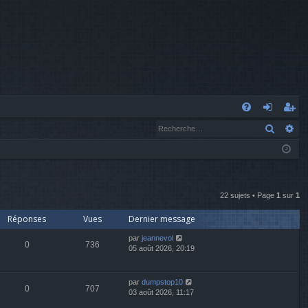
A
Recher
Re
FA
o
’e
Q
n
nr
n
eg
ex
ist
22 sujets • Page
1
sur
1
Réponses
Vues
Dernier message
io
re
par
jeannevol
n
r
0
736
05 août 2026, 20:19
par
dumpstop10
0
707
03 août 2026, 11:17