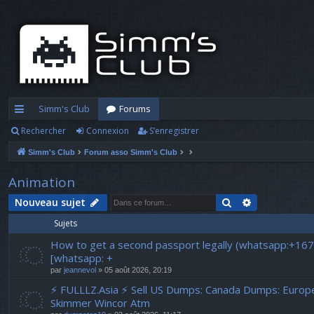
Simm's Club
Forums
Rechercher
Connexion
S’enregistrer
cc
Simm's Club
Forum asso Simm's Club
ès
ra
Animation
pi
Rechercher
Recherche a
Nouveau sujet
Sujets
d
How to get a second passport legally (whatsapp:+16
e
[whatsapp: +
par
jeannevol
» 05 août 2026, 20:19
⚡ FULLLZ.Asia ⚡ Sell US Dumps: Canada Dumps: Euro
Skimmer Wincor Atm