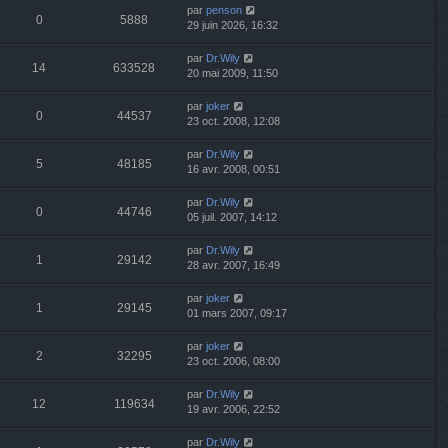
par
penson
0
5888
29 juin 2026, 16:32
par
Dr.Wily
14
633528
20 mai 2009, 11:50
par
joker
0
44537
23 oct. 2008, 12:08
par
Dr.Wily
5
48185
16 avr. 2008, 00:51
par
Dr.Wily
0
44746
05 juil. 2007, 14:12
par
Dr.Wily
1
29142
28 avr. 2007, 16:49
par
joker
1
29145
01 mars 2007, 09:17
par
joker
2
32295
23 oct. 2006, 08:00
par
Dr.Wily
12
119634
19 avr. 2006, 22:52
par
Dr.Wily