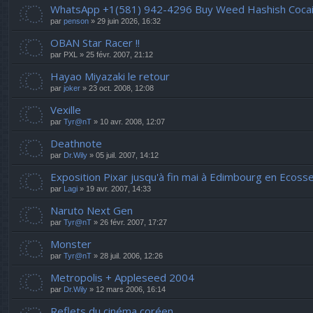
WhatsApp +1(581) 942-4296 Buy Weed Hashish Cocain
par
penson
» 29 juin 2026, 16:32
OBAN Star Racer !!
par
PXL
» 25 févr. 2007, 21:12
Hayao Miyazaki le retour
par
joker
» 23 oct. 2008, 12:08
Vexille
par
Tyr@nT
» 10 avr. 2008, 12:07
Deathnote
par
Dr.Wily
» 05 juil. 2007, 14:12
Exposition Pixar jusqu'à fin mai à Edimbourg en Ecosse
par
Lagi
» 19 avr. 2007, 14:33
Naruto Next Gen
par
Tyr@nT
» 26 févr. 2007, 17:27
Monster
par
Tyr@nT
» 28 juil. 2006, 12:26
Metropolis + Appleseed 2004
par
Dr.Wily
» 12 mars 2006, 16:14
Reflets du cinéma coréen