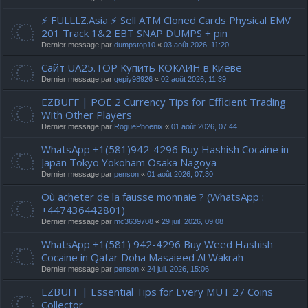
⚡ FULLLZ.Asia ⚡ Sell ATM Cloned Cards Physical EMV
201 Track 1&2 EBT SNAP DUMPS + pin
Dernier message par
dumpstop10
«
03 août 2026, 11:20
Сайт UA25.TOP Купить КОКАИН в Киеве
Dernier message par
gepiy98926
«
02 août 2026, 11:39
EZBUFF | POE 2 Currency Tips for Efficient Trading
With Other Players
Dernier message par
RoguePhoenix
«
01 août 2026, 07:44
WhatsApp +1(581)942-4296 Buy Hashish Cocaine in
Japan Tokyo Yokoham Osaka Nagoya
Dernier message par
penson
«
01 août 2026, 07:30
Où acheter de la fausse monnaie ? (WhatsApp :
+447436442801)
Dernier message par
mc3639708
«
29 juil. 2026, 09:08
WhatsApp +1(581) 942-4296 Buy Weed Hashish
Cocaine in Qatar Doha Masaieed Al Wakrah
Dernier message par
penson
«
24 juil. 2026, 15:06
EZBUFF | Essential Tips for Every MUT 27 Coins
Collector