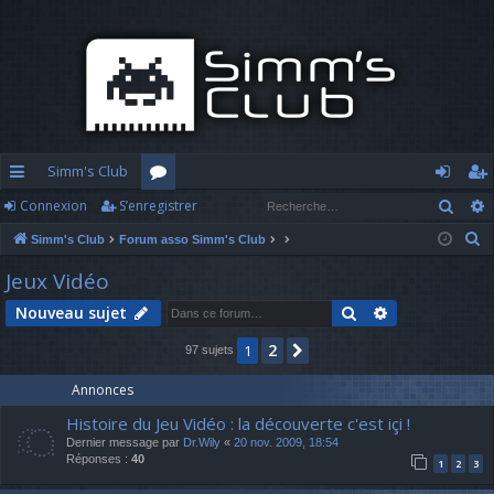
Simm's Club
Rech
Connexion
S’enregistrer
cc
or
o
’e
R
Simm's Club
Forum asso Simm's Club
ès
u
n
nr
e
Jeux Vidéo
ra
m
n
eg
c
Rechercher
Recherche av
Nouveau sujet
h
pi
s
ex
ist
e
2
1
Suivante
97 sujets
d
io
re
r
c
e
n
r
Annonces
h
Histoire du Jeu Vidéo : la découverte c'est içi !
e
Dernier message par
Dr.Wily
«
20 nov. 2009, 18:54
r
Réponses :
40
1
2
3