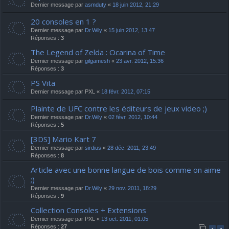
Dernier message par
asmduty
«
18 juin 2012, 21:29
20 consoles en 1 ?
Dernier message par
Dr.Wily
«
15 juin 2012, 13:47
Réponses :
3
The Legend of Zelda : Ocarina of Time
Dernier message par
gilgamesh
«
23 avr. 2012, 15:36
Réponses :
3
PS Vita
Dernier message par
PXL
«
18 févr. 2012, 07:15
Plainte de UFC contre les éditeurs de jeux video ;)
Dernier message par
Dr.Wily
«
02 févr. 2012, 10:44
Réponses :
5
[3DS] Mario Kart 7
Dernier message par
sirdius
«
28 déc. 2011, 23:49
Réponses :
8
Article avec une bonne langue de bois comme on aime
;)
Dernier message par
Dr.Wily
«
29 nov. 2011, 18:29
Réponses :
9
Collection Consoles + Extensions
Dernier message par
PXL
«
13 oct. 2011, 01:05
Réponses :
27