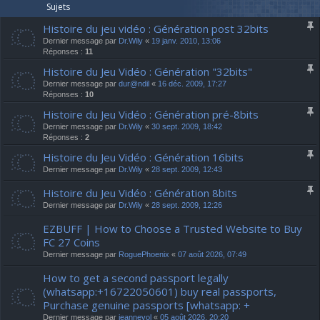
Sujets
Histoire du jeu vidéo : Génération post 32bits
Dernier message par
Dr.Wily
«
19 janv. 2010, 13:06
Réponses :
11
Histoire du Jeu Vidéo : Génération "32bits"
Dernier message par
dur@ndil
«
16 déc. 2009, 17:27
Réponses :
10
Histoire du Jeu Vidéo : Génération pré-8bits
Dernier message par
Dr.Wily
«
30 sept. 2009, 18:42
Réponses :
2
Histoire du Jeu Vidéo : Génération 16bits
Dernier message par
Dr.Wily
«
28 sept. 2009, 12:43
Histoire du Jeu Vidéo : Génération 8bits
Dernier message par
Dr.Wily
«
28 sept. 2009, 12:26
EZBUFF | How to Choose a Trusted Website to Buy
FC 27 Coins
Dernier message par
RoguePhoenix
«
07 août 2026, 07:49
How to get a second passport legally
(whatsapp:+16722050601) buy real passports,
Purchase genuine passports [whatsapp: +
Dernier message par
jeannevol
«
05 août 2026, 20:20