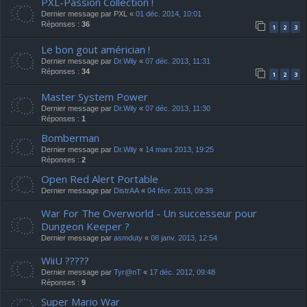
PXL-Passion Collection !
Dernier message par
PXL
«
01 déc. 2014, 10:01
Réponses :
36
1
2
3
Le bon gout américian !
Dernier message par
Dr.Wily
«
07 déc. 2013, 11:31
Réponses :
34
1
2
3
Master System Power
Dernier message par
Dr.Wily
«
07 déc. 2013, 11:30
Réponses :
1
Bomberman
Dernier message par
Dr.Wily
«
14 mars 2013, 19:25
Réponses :
2
Open Red Alert Portable
Dernier message par
DistrAA
«
04 févr. 2013, 09:39
War For The Overworld - Un successeur pour
Dungeon Keeper ?
Dernier message par
asmduty
«
08 janv. 2013, 12:54
WiiU ?????
Dernier message par
Tyr@nT
«
17 déc. 2012, 09:48
Réponses :
9
Super Mario War