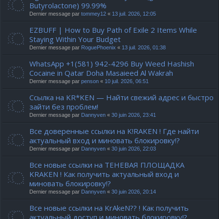
Butyrolactone) 99.99%
Dernier message par
tommey12
«
13 juil. 2026, 12:05
EZBUFF | How to Buy Path of Exile 2 Items While
Staying Within Your Budget
Dernier message par
RoguePhoenix
«
13 juil. 2026, 01:38
WhatsApp +1(581) 942-4296 Buy Weed Hashish
Cocaine in Qatar Doha Masaieed Al Wakrah
Dernier message par
penson
«
10 juil. 2026, 06:51
Ссылка на KR*KEN — Найти свежий адрес и быстро
зайти без проблем!
Dernier message par
Dannyven
«
30 juin 2026, 23:41
Все доверенные ссылки на K!RAKEN ! Где найти
актуальный вход и миновать блокировку!?
Dernier message par
Dannyven
«
30 juin 2026, 22:03
Все новые ссылки на ТЕНЕВАЯ ПЛОЩАДКА
KRAKEN ! Как получить актуальный вход и
миновать блокировку!?
Dernier message par
Dannyven
«
30 juin 2026, 20:14
Все новые ссылки на KrAkeN?? ! Как получить
актуальный доступ и миновать блокировку!?