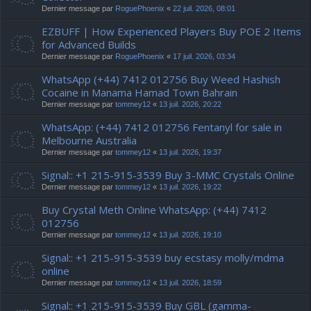
Dernier message par
RoguePhoenix
«
22 juil. 2026, 08:01
EZBUFF | How Experienced Players Buy POE 2 Items
for Advanced Builds
Dernier message par
RoguePhoenix
«
17 juil. 2026, 03:34
WhatsApp (+44) 7412 012756 Buy Weed Hashish
Cocaine in Manama Hamad Town Bahrain
Dernier message par
tommey12
«
13 juil. 2026, 20:22
WhatsApp: (+44) 7412 012756 Fentanyl for sale in
Melbourne Australia
Dernier message par
tommey12
«
13 juil. 2026, 19:37
Signal:: +1 215-915-3539 Buy 3-MMC Crystals Online
Dernier message par
tommey12
«
13 juil. 2026, 19:22
Buy Crystal Meth Online WhatsApp: (+44) 7412
012756
Dernier message par
tommey12
«
13 juil. 2026, 19:10
Signal:: +1 215-915-3539 buy ecstasy molly/mdma
online
Dernier message par
tommey12
«
13 juil. 2026, 18:59
Signal:: +1 215-915-3539 Buy GBL (gamma-