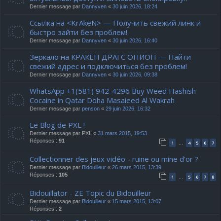
Dernier message par
Dannyven
«
30 juin 2026, 18:24
Ссылка на <KrAkeN> — Получить свежий линк и
быстро зайти без проблем!
Dernier message par
Dannyven
«
30 juin 2026, 16:40
Зеркало на КРАКЕН ДРАГС ОНИОН — Найти
свежий адрес и подключиться без проблем!
Dernier message par
Dannyven
«
30 juin 2026, 09:38
WhatsApp +1(581) 942-4296 Buy Weed Hashish
Cocaine in Qatar Doha Masaieed Al Wakrah
Dernier message par
penson
«
29 juin 2026, 16:32
Le Blog de PXL !
Dernier message par
PXL
«
31 mars 2015, 19:53
Réponses :
91
1
4
5
6
7
…
Collectionner des jeux vidéo - ruine ou mine d'or ?
Dernier message par
Bidouilleur
«
26 mars 2015, 13:39
Réponses :
105
1
5
6
7
8
…
Bidouillator - ZE Topic du Bidouilleur
Dernier message par
Bidouilleur
«
15 mars 2015, 13:07
Réponses :
2