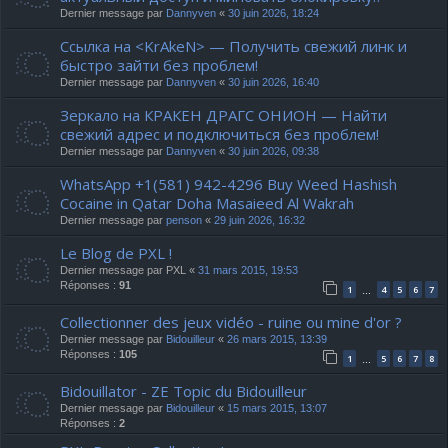
Dernier message par
Dannyven
«
30 juin 2026, 18:24
Ссылка на <KrAkeN> — Получить свежий линк и
быстро зайти без проблем!
Dernier message par
Dannyven
«
30 juin 2026, 16:40
Зеркало на КРАКЕН ДРАГС ОНИОН — Найти
свежий адрес и подключиться без проблем!
Dernier message par
Dannyven
«
30 juin 2026, 09:38
WhatsApp +1(581) 942-4296 Buy Weed Hashish
Cocaine in Qatar Doha Masaieed Al Wakrah
Dernier message par
penson
«
29 juin 2026, 16:32
Le Blog de PXL !
Dernier message par
PXL
«
31 mars 2015, 19:53
Réponses :
91
1
4
5
6
7
…
Collectionner des jeux vidéo - ruine ou mine d'or ?
Dernier message par
Bidouilleur
«
26 mars 2015, 13:39
Réponses :
105
1
5
6
7
8
…
Bidouillator - ZE Topic du Bidouilleur
Dernier message par
Bidouilleur
«
15 mars 2015, 13:07
Réponses :
2