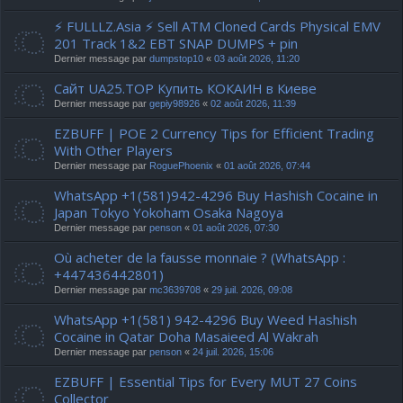
⚡ FULLLZ.Asia ⚡ Sell ATM Cloned Cards Physical EMV
201 Track 1&2 EBT SNAP DUMPS + pin
Dernier message par
dumpstop10
«
03 août 2026, 11:20
Сайт UA25.TOP Купить КОКАИН в Киеве
Dernier message par
gepiy98926
«
02 août 2026, 11:39
EZBUFF | POE 2 Currency Tips for Efficient Trading
With Other Players
Dernier message par
RoguePhoenix
«
01 août 2026, 07:44
WhatsApp +1(581)942-4296 Buy Hashish Cocaine in
Japan Tokyo Yokoham Osaka Nagoya
Dernier message par
penson
«
01 août 2026, 07:30
Où acheter de la fausse monnaie ? (WhatsApp :
+447436442801)
Dernier message par
mc3639708
«
29 juil. 2026, 09:08
WhatsApp +1(581) 942-4296 Buy Weed Hashish
Cocaine in Qatar Doha Masaieed Al Wakrah
Dernier message par
penson
«
24 juil. 2026, 15:06
EZBUFF | Essential Tips for Every MUT 27 Coins
Collector