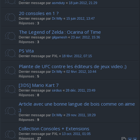
Dernier message par
asmduty
«
18 juin 2012, 21:29
20 consoles en 1 ?
Dernier message par
Dr.Wily
«
15 juin 2012, 13:47
Réponses :
3
The Legend of Zelda : Ocarina of Time
Dernier message par
gilgamesh
«
23 avr. 2012, 15:36
Réponses :
3
PS Vita
Dernier message par
PXL
«
18 févr. 2012, 07:15
Plainte de UFC contre les éditeurs de jeux video ;)
Dernier message par
Dr.Wily
«
02 févr. 2012, 10:44
Réponses :
5
[3DS] Mario Kart 7
Dernier message par
sirdius
«
28 déc. 2011, 23:49
Réponses :
8
Article avec une bonne langue de bois comme on aime
;)
Dernier message par
Dr.Wily
«
29 nov. 2011, 18:29
Réponses :
9
Collection Consoles + Extensions
Dernier message par
PXL
«
13 oct. 2011, 01:05
Réponses :
27