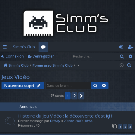
Simm's Club
Rech
Connexion
S’enregistrer
cc
or
o
’e
R
Simm's Club
Forum asso Simm's Club
ès
u
n
nr
e
Jeux Vidéo
ra
m
n
eg
c
Rechercher
Recherche av
Nouveau sujet
h
pi
s
ex
ist
e
2
1
Suivante
97 sujets
d
io
re
r
c
e
n
r
Annonces
h
Histoire du Jeu Vidéo : la découverte c'est içi !
e
Dernier message par
Dr.Wily
«
20 nov. 2009, 18:54
r
Réponses :
40
1
2
3