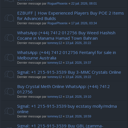
Dernier message par
RoguePhoenix
«
22 juil. 2026, 08:01
EZBUFF | How Experienced Players Buy POE 2 Items
for Advanced Builds
Dernier message par
RoguePhoenix
«
17 juil. 2026, 03:34
WhatsApp (+44) 7412 012756 Buy Weed Hashish
Cocaine in Manama Hamad Town Bahrain
Dernier message par
tommey12
«
13 juil. 2026, 20:22
WhatsApp: (+44) 7412 012756 Fentanyl for sale in
Melbourne Australia
Dernier message par
tommey12
«
13 juil. 2026, 19:37
Signal:: +1 215-915-3539 Buy 3-MMC Crystals Online
Dernier message par
tommey12
«
13 juil. 2026, 19:22
Buy Crystal Meth Online WhatsApp: (+44) 7412
012756
Dernier message par
tommey12
«
13 juil. 2026, 19:10
Signal:: +1 215-915-3539 buy ecstasy molly/mdma
online
Dernier message par
tommey12
«
13 juil. 2026, 18:59
Signal:: +1 215-915-3539 Buy GBL (gamma-