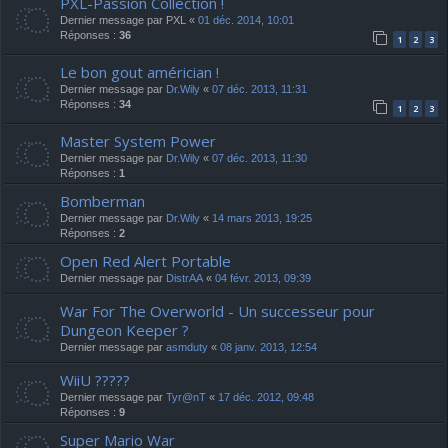
PXL-Passion Collection !
Dernier message par
PXL
«
01 déc. 2014, 10:01
Réponses :
36
1
2
3
Le bon gout américian !
Dernier message par
Dr.Wily
«
07 déc. 2013, 11:31
Réponses :
34
1
2
3
Master System Power
Dernier message par
Dr.Wily
«
07 déc. 2013, 11:30
Réponses :
1
Bomberman
Dernier message par
Dr.Wily
«
14 mars 2013, 19:25
Réponses :
2
Open Red Alert Portable
Dernier message par
DistrAA
«
04 févr. 2013, 09:39
War For The Overworld - Un successeur pour
Dungeon Keeper ?
Dernier message par
asmduty
«
08 janv. 2013, 12:54
WiiU ?????
Dernier message par
Tyr@nT
«
17 déc. 2012, 09:48
Réponses :
9
Super Mario War