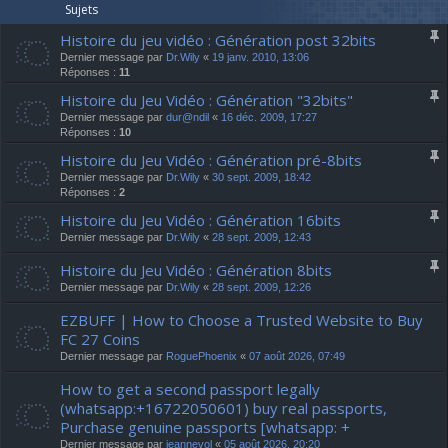
Sujets
Histoire du jeu vidéo : Génération post 32bits
Dernier message par
Dr.Wily
«
19 janv. 2010, 13:06
Réponses :
11
Histoire du Jeu Vidéo : Génération "32bits"
Dernier message par
dur@ndil
«
16 déc. 2009, 17:27
Réponses :
10
Histoire du Jeu Vidéo : Génération pré-8bits
Dernier message par
Dr.Wily
«
30 sept. 2009, 18:42
Réponses :
2
Histoire du Jeu Vidéo : Génération 16bits
Dernier message par
Dr.Wily
«
28 sept. 2009, 12:43
Histoire du Jeu Vidéo : Génération 8bits
Dernier message par
Dr.Wily
«
28 sept. 2009, 12:26
EZBUFF | How to Choose a Trusted Website to Buy
FC 27 Coins
Dernier message par
RoguePhoenix
«
07 août 2026, 07:49
How to get a second passport legally
(whatsapp:+16722050601) buy real passports,
Purchase genuine passports [whatsapp: +
Dernier message par
jeannevol
«
05 août 2026, 20:20