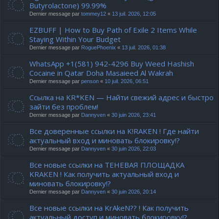
Butyrolactone) 99.99%
Dernier message par
tommey12
«
13 juil. 2026, 12:05
EZBUFF | How to Buy Path of Exile 2 Items While
Staying Within Your Budget
Dernier message par
RoguePhoenix
«
13 juil. 2026, 01:38
WhatsApp +1(581) 942-4296 Buy Weed Hashish
Cocaine in Qatar Doha Masaieed Al Wakrah
Dernier message par
penson
«
10 juil. 2026, 06:51
Ссылка на KR*KEN — Найти свежий адрес и быстро
зайти без проблем!
Dernier message par
Dannyven
«
30 juin 2026, 23:41
Все доверенные ссылки на K!RAKEN ! Где найти
актуальный вход и миновать блокировку!?
Dernier message par
Dannyven
«
30 juin 2026, 22:03
Все новые ссылки на ТЕНЕВАЯ ПЛОЩАДКА
KRAKEN ! Как получить актуальный вход и
миновать блокировку!?
Dernier message par
Dannyven
«
30 juin 2026, 20:14
Все новые ссылки на KrAkeN?? ! Как получить
актуальный доступ и миновать блокировку!?