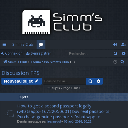
Simm's Club
Rech
Connexion
S’enregistrer
cc
or
o
’e
R
Simm's Club
Forum asso Simm's Club
ès
u
n
nr
e
Discussion FPS
ra
m
n
eg
c
Rechercher
Recherche av
Nouveau sujet
h
pi
s
ex
ist
e
21 sujets • Page
1
sur
1
d
io
re
r
Sujets
c
e
n
r
How to get a second passport legally
h
(whatsapp:+16722050601) buy real passports,
e
Purchase genuine passports [whatsapp: +
r
Dernier message par
jeannevol
«
05 août 2026, 20:21