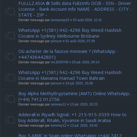
FULLLZ.ASIA ✿ Sells data FullzInfo DOB - SSN - Driver
LIcense - Bank Account info NAME - ADDRESS - CITY -
STATE - ZIP -
Dernier message par
dumpstop10
«
03 août 2026, 11:41
WhatsApp +1(581) 942-4296 Buy Weed Hashish
Cocaine in Sydney Melbourne Brisbane
Dernier message par
penson
«
01 août 2026, 07:39
Où acheter de la fausse monnaie ? (WhatsApp :
+447436442801)
Dernier message par
mc3639708
«
29 juil. 2026, 09:14
WhatsApp +1(581) 942-4296 Buy Weed Hashish
Cocaine in Manama Hamad Town Bahrain
Dernier message par
penson
«
24 juil. 2026, 15:06
Buy Alpha Methyltryptamine (AMT) Online WhatsApp..
(+44) 7412 012756
Dernier message par
tommey12
«
13 juil. 2026, 20:23
Adderall in Riyadh Signal:: +1 215-915-3539 How to
buy Adderall, Ritalin, Vyvanse in Saudi Arabia
Dernier message par
tommey12
«
13 juil. 2026, 19:42
Buy 3-MMC in Spain online WhatsApp: (+44) 7412