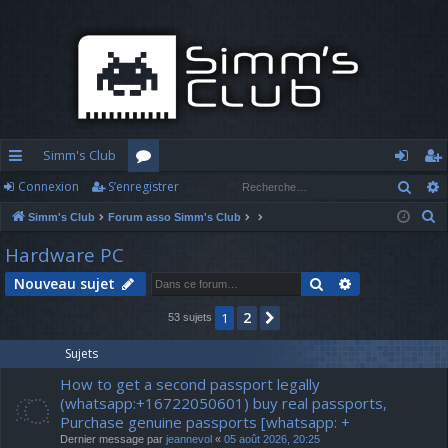
Simm's Club
Rech
Connexion
S’enregistrer
cc
or
o
’e
R
Simm's Club
Forum asso Simm's Club
ès
u
n
nr
e
Hardware PC
ra
m
n
eg
c
Rechercher
Recherche av
Nouveau sujet
h
pi
s
ex
ist
e
2
1
Suivante
53 sujets
d
io
re
r
c
e
n
r
Sujets
h
How to get a second passport legally
e
(whatsapp:+16722050601) buy real passports,
r
Purchase genuine passports [whatsapp: +
Dernier message par
jeannevol
«
05 août 2026, 20:25