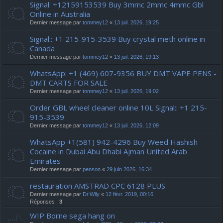
Signal: +12159153539 Buy 3mmc 2mmc 4mmc Gbl
Online in Australia
Dernier message par
tommey12
«
13 juil. 2026, 19:25
Signal:: +1 215-915-3539 Buy crystal meth online in
Canada
Dernier message par
tommey12
«
13 juil. 2026, 19:13
WhatsApp: +1 (469) 607-9356 BUY DMT VAPE PENS -
DMT CARTS FOR SALE
Dernier message par
tommey12
«
13 juil. 2026, 19:02
Order GBL wheel cleaner online 10L Signal:: +1 215-
915-3539
Dernier message par
tommey12
«
13 juil. 2026, 12:09
WhatsApp +1(581) 942-4296 Buy Weed Hashish
Cocaine in Dubai Abu Dhabi Ajman United Arab
Emirates
Dernier message par
penson
«
29 juin 2026, 16:34
restauration AMSTRAD CPC 6128 PLUS
Dernier message par
Dr.Wily
«
12 févr. 2019, 00:16
Réponses :
3
WIP Borne sega hang on