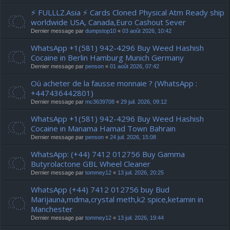
⚡ FULLLZ.Asia ⚡ Cards Cloned Physical Atm Ready ship
worldwide USA, Canada,Euro Cashout Sever
Dernier message par
dumpstop10
«
03 août 2026, 10:42
WhatsApp +1(581) 942-4296 Buy Weed Hashish
Cocaine in Berlin Hamburg Munich Germany
Dernier message par
penson
«
01 août 2026, 07:42
Où acheter de la fausse monnaie ? (WhatsApp :
+447436442801)
Dernier message par
mc3639708
«
29 juil. 2026, 09:12
WhatsApp +1(581) 942-4296 Buy Weed Hashish
Cocaine in Manama Hamad Town Bahrain
Dernier message par
penson
«
24 juil. 2026, 15:08
WhatsApp: (+44) 7412 012756 Buy Gamma
Butyrolactone GBL Wheel Cleaner
Dernier message par
tommey12
«
13 juil. 2026, 20:25
WhatsApp (+44) 7412 012756 buy Bud
Marijauna,mdma,crystal meth,k2 spice,ketamin in
Manchester
Dernier message par
tommey12
«
13 juil. 2026, 19:44