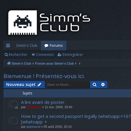
Simm's Club
Forums
Rechercher
Connexion
S’enregistrer
cc
Simm's Club
Forum asso Simm's Club
ès
ra
Bienvenue ! Présentez-vous ici.
pi
Rechercher
Recherche a
Nouveau sujet
Sujets
d
A lire avant de poster.
e
par
President
» 11 nov. 2009, 18:40
How to get a second passport legally (whatsapp:+16
[whatsapp: +
par
jeannevol
» 05 août 2026, 20:10