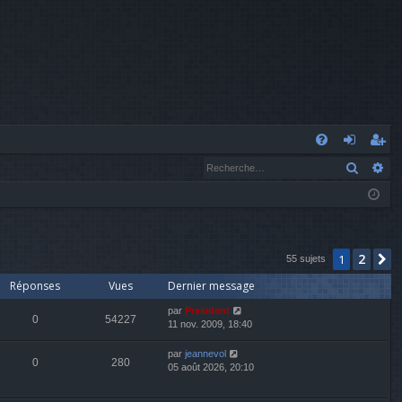
A
Recher
Re
FA
o
’e
Q
n
nr
n
eg
ex
ist
2
1
S
55 sujets
Réponses
Vues
Dernier message
io
re
par
President
n
r
0
54227
11 nov. 2009, 18:40
par
jeannevol
0
280
05 août 2026, 20:10