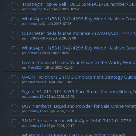
Trustlegit.Top 🚗 Sell FULLZ SSN/DOB/DL number/D
par
dumpstop10
» 03 août 2026, 10:50
WhatsApp +1(581) 942-4296 Buy Weed Hashish Cocai
par
penson
» 01 août 2026, 07:15
Où acheter de la fausse monnaie ? (WhatsApp : +447
par
mc3639708
» 29 juil. 2026, 09:00
WhatsApp +1(581) 942-4296 Buy Weed Hashish Cocaine
par
penson
» 24 juil. 2026, 15:02
Live a Thousand Lives: Your Guide to the Wacky World 
par
Matra223
» 18 juil. 2026, 01:43
U4GM Helldivers 2 HMG Emplacement Strategy Guid
par
clausoliver
» 14 juil. 2026, 10:19
Signal:: +1 215-915-3539 Pure 3mmc,Cocaine,Mdma,C
par
tommey12
» 13 juil. 2026, 19:48
BUY Nembutal Liquid and Powder for Sale Online Wh
par
tommey12
» 13 juil. 2026, 19:30
3MMC for sale online WhatsApp: (+44) 7412 012756
par
tommey12
» 13 juil. 2026, 19:17
WhatsApp: +1(469)607-9356 Buy dmt in Colorado