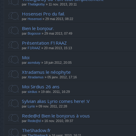
par
Thebigkirby
» 11 nov. 2013, 20:11
Hosensei Pro du fail.
par
Hosensei
» 29 mai 2013, 08:22
Bien le bonjour.
par
Bogosse
» 29 mai 2013, 07:49
Présentation F1RAAZ
par
F1RAAZ
» 20 mai 2013, 15:13
Moi
par
asmduty
» 18 juin 2012, 20:05
Xtradamus le néophyte
par
Xtradamus
» 05 janv. 2012, 17:16
Moi Sirdius 26 ans
par
sirdius
» 19 déc. 2011, 16:29
Sylvian alias Lyrio comes here! :V
par
Lyrio
» 09 nov. 2011, 22:28
Rede@d Bien le bonjorus à vous
par
Rede@d
» 16 nov. 2010, 09:37
TheShadow.fr
par
TheShadow.fr
» 16 sept. 2010, 16:11