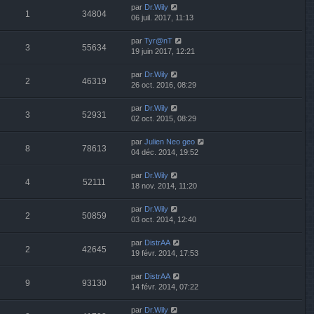
par
Dr.Wily
1
34804
06 juil. 2017, 11:13
par
Tyr@nT
3
55634
19 juin 2017, 12:21
par
Dr.Wily
2
46319
26 oct. 2016, 08:29
par
Dr.Wily
3
52931
02 oct. 2015, 08:29
par
Julien Neo geo
8
78613
04 déc. 2014, 19:52
par
Dr.Wily
4
52111
18 nov. 2014, 11:20
par
Dr.Wily
2
50859
03 oct. 2014, 12:40
par
DistrAA
2
42645
19 févr. 2014, 17:53
par
DistrAA
9
93130
14 févr. 2014, 07:22
par
Dr.Wily