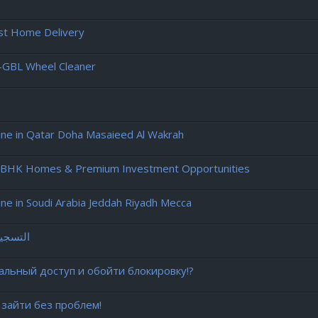
ast Home Delivery
-GBL Wheel Cleaner
e in Qatar Doha Masaieed Al Wakrah
, 3 BHK Homes & Premium Investment Opportunities
 in Soudi Arabia Jeddah Riyadh Mecca
التسجيل
уальный доступ и обойти блокировку!?
 зайти без проблем!