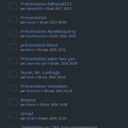
Présentation fullmetal332
par
fullmetal332
» 03 juil. 2017, 20:22
Presentation
par
kepohe
» 16 avr. 2017, 09:09
Présentation Aurelienazerty
par
Aurelienazerty
» 13 oct. 2016, 15:51
présentation kilnox
par
kilnox
» 29 sept. 2015, 12:21
Présentation Julien Neo geo
par
Julien Neo geo
» 02 déc. 2014, 20:00
Nuran, Mr. Lumbago
par
Nuran
» 09 nov. 2014, 00:10
Présentation Vannukem
par
Vannukem
» 09 sept. 2014, 01:29
Bonjour
par
Dalixoo
» 19 févr. 2014, 15:08
Grmpf
par
Grmpf
» 24 janv. 2014, 21:16
Thebigkirby ou TBK tout simpletement