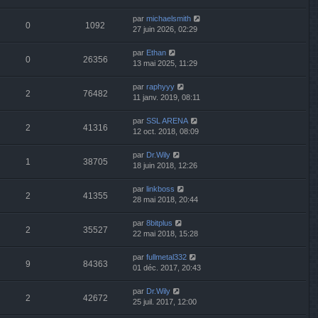
par
michaelsmith
0
1092
27 juin 2026, 02:29
par
Ethan
0
26356
13 mai 2025, 11:29
par
raphyyy
2
76482
11 janv. 2019, 08:11
par
SSL ARENA
2
41316
12 oct. 2018, 08:09
par
Dr.Wily
1
38705
18 juin 2018, 12:26
par
linkboss
2
41355
28 mai 2018, 20:44
par
8bitplus
2
35527
22 mai 2018, 15:28
par
fullmetal332
9
84363
01 déc. 2017, 20:43
par
Dr.Wily
2
42672
25 juil. 2017, 12:00