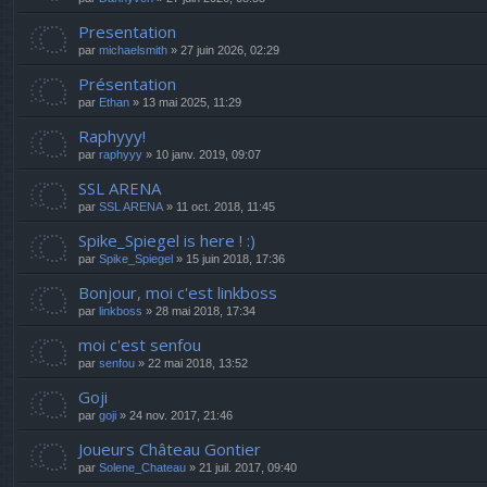
Presentation
par
michaelsmith
» 27 juin 2026, 02:29
Présentation
par
Ethan
» 13 mai 2025, 11:29
Raphyyy!
par
raphyyy
» 10 janv. 2019, 09:07
SSL ARENA
par
SSL ARENA
» 11 oct. 2018, 11:45
Spike_Spiegel is here ! :)
par
Spike_Spiegel
» 15 juin 2018, 17:36
Bonjour, moi c'est linkboss
par
linkboss
» 28 mai 2018, 17:34
moi c'est senfou
par
senfou
» 22 mai 2018, 13:52
Goji
par
goji
» 24 nov. 2017, 21:46
Joueurs Château Gontier
par
Solene_Chateau
» 21 juil. 2017, 09:40