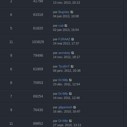
2
41798
13 nov. 2013, 20:13
par
Bugsley
6
63318
04 juin 2013, 10:08
par
cub
5
61820
02 juin 2013, 15:54
par
F1RAAZ
11
103829
24 mai 2013, 17:37
par
asmduty
9
79496
14 nov. 2012, 18:17
par
Tyr@nT
6
61909
06 janv. 2012, 20:38
par
Dr.Wily
8
70953
23 déc. 2011, 12:54
par
Dr.Wily
7
69254
14 nov. 2011, 12:48
par
gilgamesh
9
76430
16 déc. 2010, 16:47
par
Dr.Wily
11
89852
27 sept. 2010, 13:13