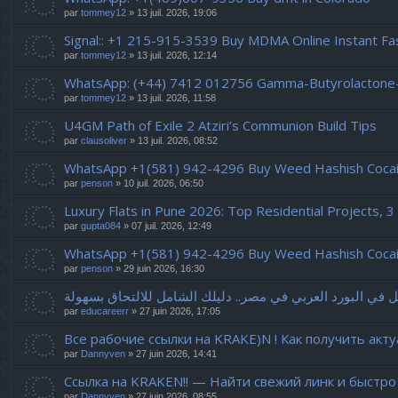
par
tommey12
» 13 juil. 2026, 19:06
Signal:: +1 215-915-3539 Buy MDMA Online Instant F
par
tommey12
» 13 juil. 2026, 12:14
WhatsApp: (+44) 7412 012756 Gamma-Butyrolactone
par
tommey12
» 13 juil. 2026, 11:58
U4GM Path of Exile 2 Atziri’s Communion Build Tips
par
clausoliver
» 13 juil. 2026, 08:52
WhatsApp +1(581) 942-4296 Buy Weed Hashish Cocain
par
penson
» 10 juil. 2026, 06:50
Luxury Flats in Pune 2026: Top Residential Projects
par
gupta084
» 07 juil. 2026, 12:49
WhatsApp +1(581) 942-4296 Buy Weed Hashish Cocaine
par
penson
» 29 juin 2026, 16:30
 في البورد العربي في مصر.. دليلك الشامل للالتحاق بسهولة
par
educareerr
» 27 juin 2026, 17:05
Все рабочие ссылки на KRAKE)N ! Как получить акт
par
Dannyven
» 27 juin 2026, 14:41
Ссылка на KRAKEN!! — Найти свежий линк и быстро
par
Dannyven
» 27 juin 2026, 08:55