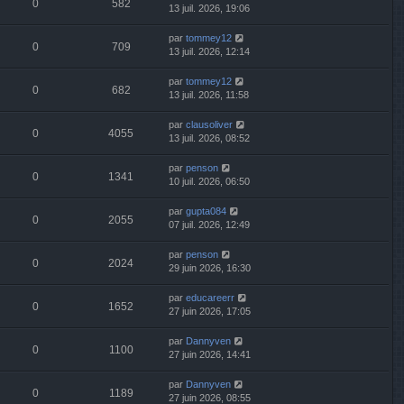
0
582
13 juil. 2026, 19:06
par
tommey12
0
709
13 juil. 2026, 12:14
par
tommey12
0
682
13 juil. 2026, 11:58
par
clausoliver
0
4055
13 juil. 2026, 08:52
par
penson
0
1341
10 juil. 2026, 06:50
par
gupta084
0
2055
07 juil. 2026, 12:49
par
penson
0
2024
29 juin 2026, 16:30
par
educareerr
0
1652
27 juin 2026, 17:05
par
Dannyven
0
1100
27 juin 2026, 14:41
par
Dannyven
0
1189
27 juin 2026, 08:55