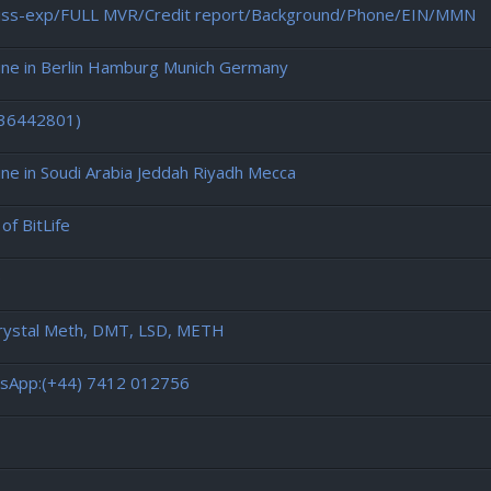
L iss-exp/FULL MVR/Credit report/Background/Phone/EIN/MMN
ne in Berlin Hamburg Munich Germany
436442801)
 in Soudi Arabia Jeddah Riyadh Mecca
of BitLife
e
rystal Meth, DMT, LSD, METH
atsApp:(+44) 7412 012756