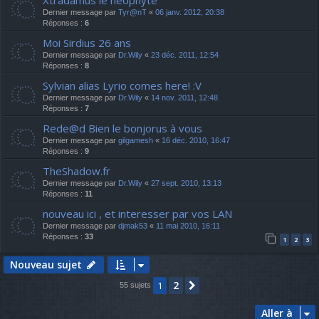
Xtradamus le néophyte
Dernier message par
Tyr@nT
«
06 janv. 2012, 20:38
Réponses :
6
Moi Sirdius 26 ans
Dernier message par
Dr.Wily
«
23 déc. 2011, 12:54
Réponses :
8
Sylvian alias Lyrio comes here! :V
Dernier message par
Dr.Wily
«
14 nov. 2011, 12:48
Réponses :
7
Rede@d Bien le bonjorus à vous
Dernier message par
gilgamesh
«
16 déc. 2010, 16:47
Réponses :
9
TheShadow.fr
Dernier message par
Dr.Wily
«
27 sept. 2010, 13:13
Réponses :
11
nouveau ici , et interesser par vos LAN
Dernier message par
djmak53
«
11 mai 2010, 16:11
Réponses :
33
1
2
3
Nouveau sujet
2
1
Suivante
55 sujets
Aller à