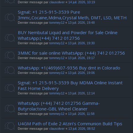
Dernier message par
clausoliver
«
14 juil. 2026, 10:19
Signal:: +1 215-915-3539 Pure
3mmc,Cocaine,Mdma,Crystal Meth, DMT, LSD, METH
Dernier message par
tommey12
«
13 juil. 2026, 19:48
BUY Nembutal Liquid and Powder for Sale Online
WhatsApp:(+44) 7412 012756
Dernier message par
tommey12
«
13 juil. 2026, 19:30
3MMC for sale online WhatsApp: (+44) 7412 012756
Dernier message par
tommey12
«
13 juil. 2026, 19:17
WhatsApp: +1(469)607-9356 Buy dmt in Colorado
Dernier message par
tommey12
«
13 juil. 2026, 19:06
Signal:: +1 215-915-3539 Buy MDMA Online Instant
Fast Home Delivery
Dernier message par
tommey12
«
13 juil. 2026, 12:14
WhatsApp: (+44) 7412 012756 Gamma-
Butyrolactone-GBL Wheel Cleaner
Dernier message par
tommey12
«
13 juil. 2026, 11:58
U4GM Path of Exile 2 Atziri’s Communion Build Tips
Dernier message par
clausoliver
«
13 juil. 2026, 08:52