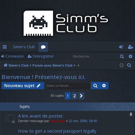
Simm's Club
Rech
Connexion
S’enregistrer
cc
or
o
’e
R
Simm's Club
Forum asso Simm's Club
ès
u
n
nr
e
Bienvenue ! Présentez-vous ici.
ra
m
n
eg
c
Rechercher
Recherche av
Nouveau sujet
h
pi
s
ex
ist
e
2
1
Suivante
55 sujets
d
io
re
r
c
e
n
r
Sujets
h
A lire avant de poster.
e
Dernier message par
President
«
11 nov. 2009, 18:40
r
How to get a second passport legally