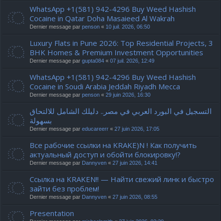
WhatsApp +1(581) 942-4296 Buy Weed Hashish
Cocaine in Qatar Doha Masaieed Al Wakrah
Dernier message par
penson
«
10 juil. 2026, 06:50
Luxury Flats in Pune 2026: Top Residential Projects, 3
BHK Homes & Premium Investment Opportunities
Dernier message par
gupta084
«
07 juil. 2026, 12:49
WhatsApp +1(581) 942-4296 Buy Weed Hashish
Cocaine in Soudi Arabia Jeddah Riyadh Mecca
Dernier message par
penson
«
29 juin 2026, 16:30
التسجيل في البورد العربي في مصر.. دليلك الشامل للالتحاق
بسهولة
Dernier message par
educareerr
«
27 juin 2026, 17:05
Все рабочие ссылки на KRAKE)N ! Как получить
актуальный доступ и обойти блокировку!?
Dernier message par
Dannyven
«
27 juin 2026, 14:41
Ссылка на KRAKEN!! — Найти свежий линк и быстро
зайти без проблем!
Dernier message par
Dannyven
«
27 juin 2026, 08:55
Presentation