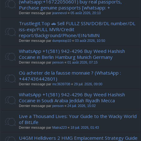
(whatsapp:+16722050601) buy real passports,
Purchase genuine passports [whatsapp: +
Dernier message par
jeannevol
«
05 août 2026, 20:10
Trustlegit.Top 🚗 Sell FULLZ SSN/DOB/DL number/DL
iss-exp/FULL MVR/Credit
report/Background/Phone/EIN/MMN
Dernier message par
dumpstop10
«
03 août 2026, 10:50
WhatsApp +1(581) 942-4296 Buy Weed Hashish
Cocaine in Berlin Hamburg Munich Germany
Dernier message par
penson
«
01 août 2026, 07:15
Où acheter de la fausse monnaie ? (WhatsApp :
+447436442801)
Dernier message par
mc3639708
«
29 juil. 2026, 09:00
WhatsApp +1(581) 942-4296 Buy Weed Hashish
Cocaine in Soudi Arabia Jeddah Riyadh Mecca
Dernier message par
penson
«
24 juil. 2026, 15:02
Live a Thousand Lives: Your Guide to the Wacky World
of BitLife
Dernier message par
Matra223
«
18 juil. 2026, 01:43
U4GM Helldivers 2 HMG Emplacement Strategy Guide