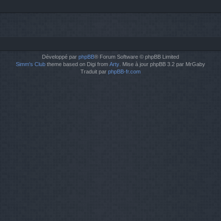
Développé par
phpBB
® Forum Software © phpBB Limited
Simm's Club
theme based on Digi from
Arty
. Mise à jour phpBB 3.2 par MrGaby
Traduit par
phpBB-fr.com