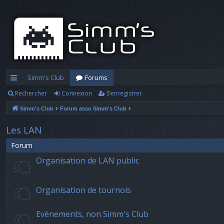
Simm's Club
Forums
Rechercher
Connexion
S’enregistrer
cc
Simm's Club
Forum asso Simm's Club
ès
ra
Les LAN
pi
Forum
Organisation de LAN public
d
e
Organisation de tournois
Evènements, non Simm's Club