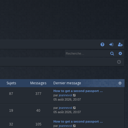
A
Recher
Re
FA
o
’e
Q
n
nr
n
eg
ex
ist
Sujets
Messages
Dernier message
io
re
How to get a second passport …
87
377
V
par
jeannevol
o
05 août 2026, 20:07
n
r
i
V
par
jeannevol
r
19
40
o
05 août 2026, 20:07
l
i
e
r
d
How to get a second passport …
32
105
l
e
V
par
jeannevol