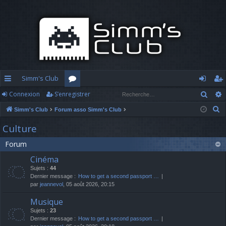
Simm's Club
Rech
Connexion
S’enregistrer
cc
or
o
’e
R
Simm's Club
Forum asso Simm's Club
ès
u
n
nr
e
Culture
ra
m
n
eg
c
Forum
h
pi
s
ex
ist
e
Cinéma
d
io
re
r
Sujets :
44
c
Dernier message :
How to get a second passport …
e
n
r
par
jeannevol
, 05 août 2026, 20:15
h
e
Musique
r
Sujets :
23
Dernier message :
How to get a second passport …