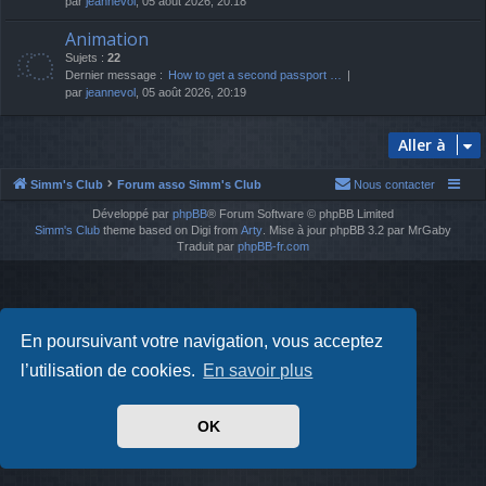
par
jeannevol
, 05 août 2026, 20:18
Animation
Sujets :
22
Dernier message :
How to get a second passport …
par
jeannevol
, 05 août 2026, 20:19
Aller à
Simm's Club
Forum asso Simm's Club
Nous contacter
Développé par
phpBB
® Forum Software © phpBB Limited
Simm's Club
theme based on Digi from
Arty
. Mise à jour phpBB 3.2 par MrGaby
Traduit par
phpBB-fr.com
En poursuivant votre navigation, vous acceptez
l’utilisation de cookies.
En savoir plus
OK