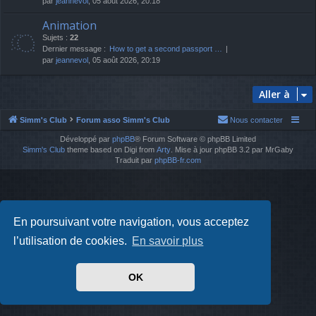
par
jeannevol
, 05 août 2026, 20:18
Animation
Sujets :
22
Dernier message :
How to get a second passport …
par
jeannevol
, 05 août 2026, 20:19
Aller à
Simm's Club
Forum asso Simm's Club
Nous contacter
Développé par
phpBB
® Forum Software © phpBB Limited
Simm's Club
theme based on Digi from
Arty
. Mise à jour phpBB 3.2 par MrGaby
Traduit par
phpBB-fr.com
En poursuivant votre navigation, vous acceptez
l’utilisation de cookies.
En savoir plus
OK