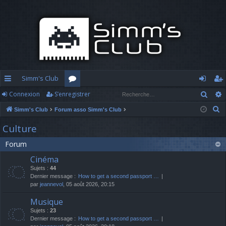
Simm's Club
Rech
Connexion
S’enregistrer
cc
or
o
’e
R
Simm's Club
Forum asso Simm's Club
ès
u
n
nr
e
Culture
ra
m
n
eg
c
Forum
h
pi
s
ex
ist
e
Cinéma
d
io
re
r
Sujets :
44
c
Dernier message :
How to get a second passport …
e
n
r
par
jeannevol
, 05 août 2026, 20:15
h
e
Musique
r
Sujets :
23
Dernier message :
How to get a second passport …