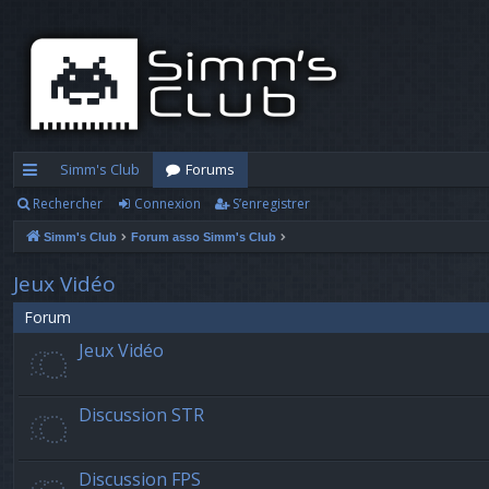
Simm's Club
Forums
Rechercher
Connexion
S’enregistrer
cc
Simm's Club
Forum asso Simm's Club
ès
ra
Jeux Vidéo
pi
Forum
Jeux Vidéo
d
e
Discussion STR
Discussion FPS