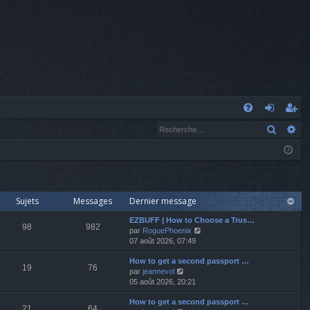
A
Recher
Re
FA
o
’e
Q
n
nr
n
eg
ex
ist
Sujets
Messages
Dernier message
io
re
EZBUFF | How to Choose a Trus…
98
982
V
par
RoguePhoenix
o
07 août 2026, 07:49
n
r
i
How to get a second passport …
r
19
76
V
par
jeannevol
l
o
05 août 2026, 20:21
e
i
d
How to get a second passport …
r
e
21
64