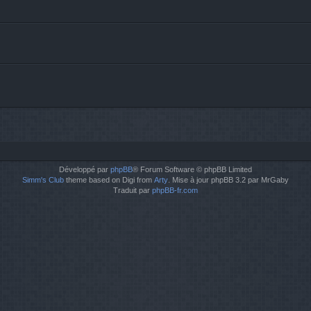
Développé par
phpBB
® Forum Software © phpBB Limited
Simm's Club
theme based on Digi from
Arty
. Mise à jour phpBB 3.2 par MrGaby
Traduit par
phpBB-fr.com