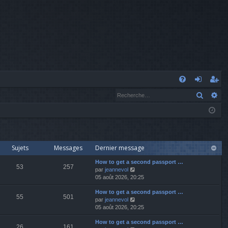
A
Recher
Re
FA
o
’e
Q
n
nr
n
eg
ex
ist
Sujets
Messages
Dernier message
io
re
How to get a second passport …
53
257
V
par
jeannevol
o
05 août 2026, 20:25
n
r
i
How to get a second passport …
r
55
501
V
par
jeannevol
l
o
05 août 2026, 20:25
e
i
d
How to get a second passport …
r
e
26
161