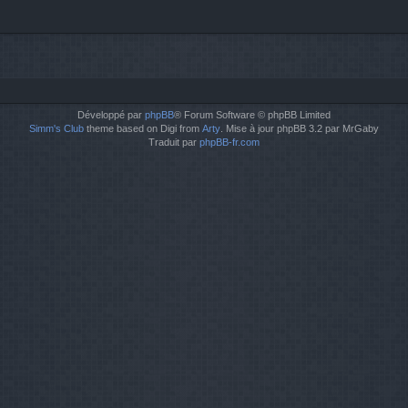
Développé par
phpBB
® Forum Software © phpBB Limited
Simm's Club
theme based on Digi from
Arty
. Mise à jour phpBB 3.2 par MrGaby
Traduit par
phpBB-fr.com