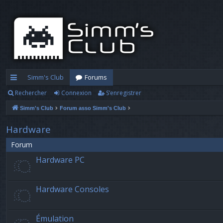
Simm's Club
Forums
Rechercher
Connexion
S’enregistrer
cc
Simm's Club
Forum asso Simm's Club
ès
ra
Hardware
pi
Forum
Hardware PC
d
e
Hardware Consoles
Émulation