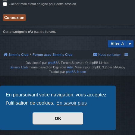
Cacher mon statut en ligne pour cette session
Cette catégorie n’a pas de forum.
Aller à
Simm's Club
Forum asso Simm's Club
Nous contacter
Développé par
phpBB
® Forum Software © phpBB Limited
Simm's Club
theme based on Digi from
Arty
. Mise à jour phpBB 3.2 par MrGaby
Traduit par
phpBB-fr.com
En poursuivant votre navigation, vous acceptez
l’utilisation de cookies.
En savoir plus
OK