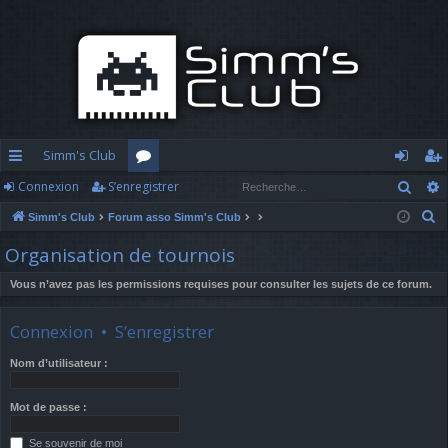
Simm's Club
Rech
Connexion
S’enregistrer
cc
or
o
’e
R
Simm's Club
Forum asso Simm's Club
ès
u
n
nr
e
Organisation de tournois
ra
m
n
eg
c
h
Vous n’avez pas les permissions requises pour consulter les sujets de ce forum.
pi
s
ex
ist
e
d
io
re
r
Connexion
•
S’enregistrer
c
e
n
r
Nom d’utilisateur :
h
e
Mot de passe :
r
Se souvenir de moi