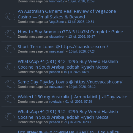
Dernier message par
tommey12
«
13 juil. 2026, 11:59
An Australian Gamer's Real Review of VegaZone
Casino — Small Stakes & Beyond
Dernier message par
VegaZone
«
13 juil. 2026, 10:31
How to Buy Ammo in GTA 5 U4GM Complete Guide
Dernier message par
clausoliver
«
13 juil. 2026, 09:57
Short Term Loans @ https://loanslucre.com/
Dernier message par
nuevacash
«
10 juil. 2026, 07:24
WhatsApp +1(581) 942-4296 Buy Weed Hashish
Cocaine in Soudi Arabia Jeddah Riyadh Mecca
Dernier message par
penson
«
10 juil. 2026, 06:50
Same Day Payday Loans @ https://nuevacash.com/
Dernier message par
nuevacash
«
10 juil. 2026, 05:12
Waklert 150 mg Australia | Armodafinil | allDayawake
Dernier message par
roydavis
«
01 juil. 2026, 07:29
WhatsApp +1(581) 942-4296 Buy Weed Hashish
Cocaine in Soudi Arabia Jeddah Riyadh Mecca
Dernier message par
penson
«
29 juin 2026, 16:30
Все акиуальные ссылки на KRAKE)N ! Где найти