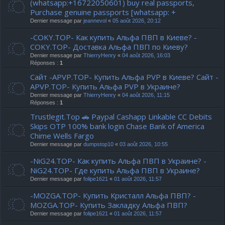
(whatsapp:+16722050601) buy real passports,
Purchase genuine passports [whatsapp: +
Dernier message par
jeannevol
«
05 août 2026, 20:12
-COKY.TOP- Как купить Альфа ПВП в Киеве? -
COKY.TOP- Доставка Альфа ПВП по Киеву?
Dernier message par
ThierryHenry
«
04 août 2026, 16:03
Réponses :
1
Сайт -APVP.TOP- Купить Альфа PVP в Киеве? Сайт -
APVP.TOP- Купить Альфа PVP в Украине?
Dernier message par
ThierryHenry
«
04 août 2026, 11:15
Réponses :
1
Trustlegit.Top 🚗 Paypal Cashapp Linkable CC Debits
Skips OTP 100% bank login Chase Bank of America
Chime Wells Fargo
Dernier message par
dumpstop10
«
03 août 2026, 10:55
-NiG24.TOP- Как купить Альфа ПВП в Украине? -
NiG24.TOP- Где купить Альфа ПВП в Украине?
Dernier message par
folipe1621
«
01 août 2026, 11:57
-MOZGA.TOP- Купить Кристалл Альфа ПВП? -
MOZGA.TOP- Купить Закладку Альфа ПВП?
Dernier message par
folipe1621
«
01 août 2026, 11:57