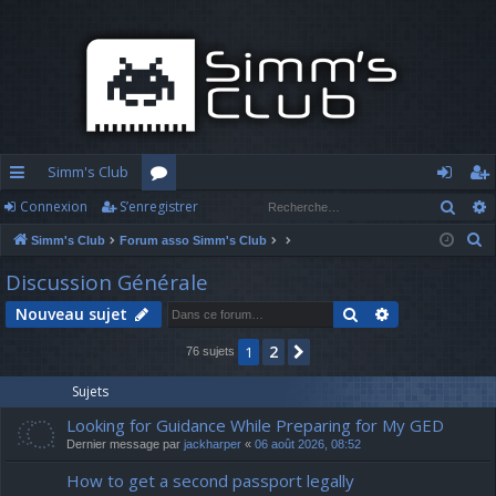
Simm's Club
Rech
Connexion
S’enregistrer
cc
or
o
’e
R
Simm's Club
Forum asso Simm's Club
ès
u
n
nr
e
Discussion Générale
ra
m
n
eg
c
Rechercher
Recherche av
Nouveau sujet
h
pi
s
ex
ist
e
2
1
Suivante
76 sujets
d
io
re
r
c
e
n
r
Sujets
h
Looking for Guidance While Preparing for My GED
e
Dernier message par
jackharper
«
06 août 2026, 08:52
r
How to get a second passport legally