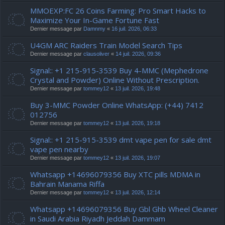
MMOEXP:FC 26 Coins Farming: Pro Smart Hacks to
Maximize Your In-Game Fortune Fast
Dernier message par
Damnmy
«
16 juil. 2026, 06:33
U4GM ARC Raiders Train Model Search Tips
Dernier message par
clausoliver
«
14 juil. 2026, 09:36
Signal:: +1 215-915-3539 Buy 4-MMC (Mephedrone
Crystal and Powder) Online Without Prescription.
Dernier message par
tommey12
«
13 juil. 2026, 19:48
Buy 3-MMC Powder Online WhatsApp: (+44) 7412
012756
Dernier message par
tommey12
«
13 juil. 2026, 19:18
Signal:: +1 215-915-3539 dmt vape pen for sale dmt
vape pen nearby
Dernier message par
tommey12
«
13 juil. 2026, 19:07
Whatsapp +14696079356 Buy XTC pills MDMA in
Bahrain Manama Riffa
Dernier message par
tommey12
«
13 juil. 2026, 12:14
Whatsapp +14696079356 Buy Gbl Ghb Wheel Cleaner
in Saudi Arabia Riyadh Jeddah Dammam