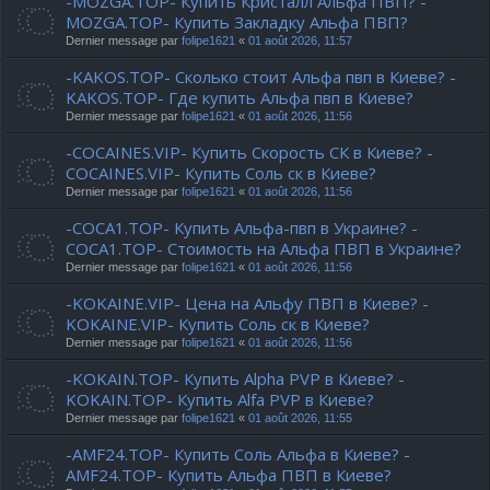
-MOZGA.TOP- Купить Кристалл Альфа ПВП? -
MOZGA.TOP- Купить Закладку Альфа ПВП?
Dernier message par
folipe1621
«
01 août 2026, 11:57
-KAKOS.TOP- Сколько стоит Альфа пвп в Киеве? -
KAKOS.TOP- Где купить Альфа пвп в Киеве?
Dernier message par
folipe1621
«
01 août 2026, 11:56
-COCAINES.VIP- Купить Скорость СК в Киеве? -
COCAINES.VIP- Купить Соль ск в Киеве?
Dernier message par
folipe1621
«
01 août 2026, 11:56
-COCA1.TOP- Купить Альфа-пвп в Украине? -
COCA1.TOP- Стоимость на Альфа ПВП в Украине?
Dernier message par
folipe1621
«
01 août 2026, 11:56
-KOKAINE.VIP- Цена на Альфу ПВП в Киеве? -
KOKAINE.VIP- Купить Соль ск в Киеве?
Dernier message par
folipe1621
«
01 août 2026, 11:56
-KOKAIN.TOP- Купить Alpha PVP в Киеве? -
KOKAIN.TOP- Купить Alfa PVP в Киеве?
Dernier message par
folipe1621
«
01 août 2026, 11:55
-AMF24.TOP- Купить Соль Альфа в Киеве? -
AMF24.TOP- Купить Альфа ПВП в Киеве?