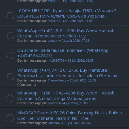
Dernier message par
folipe1621
«
01 août 2026, 11:55
-COCAINES.TOP- Купить Альфа ПВП в Украине? -
COCAINES.TOP- Купить Соль Ск в Украине?
Dernier message par
folipe1621
«
01 août 2026, 11:54
WhatsApp +1(581) 942-4296 Buy Weed Hashish
Cocaine in Rome Milan Naples Italy
Dernier message par
penson
«
01 août 2026, 07:15
Où acheter de la fausse monnaie ? (WhatsApp :
+447436442801)
Dernier message par
mc3639708
«
29 juil. 2026, 09:06
WhatsApp: (+44) 7412 012756 Buy Nembutal
Pentobarbital online Nembutal for sale in Germany
Dernier message par
ThierryHenry
«
28 juil. 2026, 15:35
Réponses :
1
WhatsApp +1(581) 942-4296 Buy Weed Hashish
Cocaine in Amman Zarqa Madaba Jordan
Dernier message par
penson
«
24 juil. 2026, 15:03
MMOEXP:Fastest FC 26 Coins Farming Hacks: Build a
God-Tier Ultimate Team in No Time
Dernier message par
Damnmy
«
16 juil. 2026, 06:34