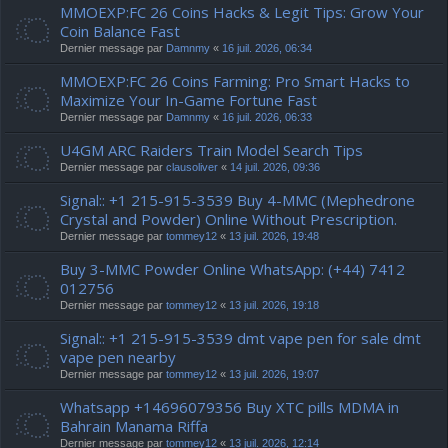
MMOEXP:FC 26 Coins Hacks & Legit Tips: Grow Your
Coin Balance Fast
Dernier message par
Damnmy
«
16 juil. 2026, 06:34
MMOEXP:FC 26 Coins Farming: Pro Smart Hacks to
Maximize Your In-Game Fortune Fast
Dernier message par
Damnmy
«
16 juil. 2026, 06:33
U4GM ARC Raiders Train Model Search Tips
Dernier message par
clausoliver
«
14 juil. 2026, 09:36
Signal:: +1 215-915-3539 Buy 4-MMC (Mephedrone
Crystal and Powder) Online Without Prescription.
Dernier message par
tommey12
«
13 juil. 2026, 19:48
Buy 3-MMC Powder Online WhatsApp: (+44) 7412
012756
Dernier message par
tommey12
«
13 juil. 2026, 19:18
Signal:: +1 215-915-3539 dmt vape pen for sale dmt
vape pen nearby
Dernier message par
tommey12
«
13 juil. 2026, 19:07
Whatsapp +14696079356 Buy XTC pills MDMA in
Bahrain Manama Riffa
Dernier message par
tommey12
«
13 juil. 2026, 12:14