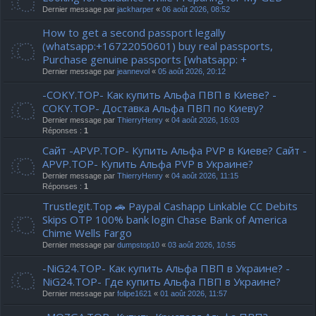
Dernier message par
jackharper
«
06 août 2026, 08:52
How to get a second passport legally
(whatsapp:+16722050601) buy real passports,
Purchase genuine passports [whatsapp: +
Dernier message par
jeannevol
«
05 août 2026, 20:12
-COKY.TOP- Как купить Альфа ПВП в Киеве? -
COKY.TOP- Доставка Альфа ПВП по Киеву?
Dernier message par
ThierryHenry
«
04 août 2026, 16:03
Réponses :
1
Сайт -APVP.TOP- Купить Альфа PVP в Киеве? Сайт -
APVP.TOP- Купить Альфа PVP в Украине?
Dernier message par
ThierryHenry
«
04 août 2026, 11:15
Réponses :
1
Trustlegit.Top 🚗 Paypal Cashapp Linkable CC Debits
Skips OTP 100% bank login Chase Bank of America
Chime Wells Fargo
Dernier message par
dumpstop10
«
03 août 2026, 10:55
-NiG24.TOP- Как купить Альфа ПВП в Украине? -
NiG24.TOP- Где купить Альфа ПВП в Украине?
Dernier message par
folipe1621
«
01 août 2026, 11:57