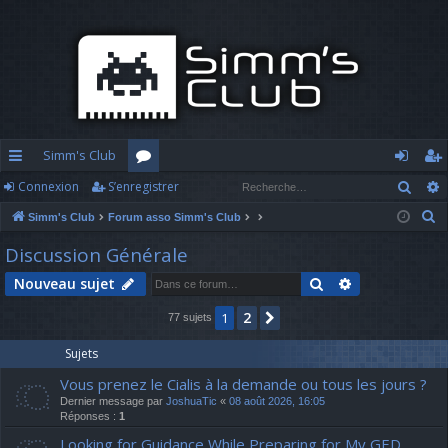
Simm's Club
Rech
Connexion
S’enregistrer
cc
or
o
’e
R
Simm's Club
Forum asso Simm's Club
ès
u
n
nr
e
Discussion Générale
ra
m
n
eg
c
Rechercher
Recherche av
Nouveau sujet
h
pi
s
ex
ist
e
2
1
Suivante
77 sujets
d
io
re
r
c
e
n
r
Sujets
h
Vous prenez le Cialis à la demande ou tous les jours ?
e
Dernier message par
JoshuaTic
«
08 août 2026, 16:05
r
Réponses :
1
Looking for Guidance While Preparing for My GED